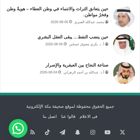
حين يتعانق التراث والانتماء في وطن العطاء – هويةُ وطن
وفخرُ مواطن.
محمد عبدالله العمري
2026-08-05
حين ينضب النفط… يبقى العقل البشري
أ. د. بكري معتوق عساس
2026-08-05
صناعة النجاح بين العبقرية والإصرار
أ.د. عبدالله بن أحمد الزهراني
2026-08-04
جميع الحقوق محفوظة لموقع صحيفة مكة الإلكترونية
فى الاعلام
قالوا عنا
اتصل بنا
‫X
‫YouTube
انستقرام
سناب
تيلقرام
‫TikTok
ملخص
نبض