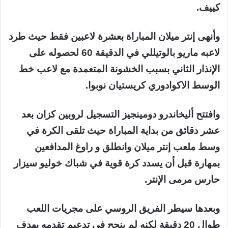
كييف.
وأنهى إنتر ميلان المباراة بعشرة لاعبين فقط حيث طرد
لاعبه ماريو بالوتيللي في الدقيقة 60 لحصوله على
الإنذار الثاني بسبب الخشونة المتعمدة مع لاعب خط
الوسط الاكوادوري كريستيان نوبوا.
وافتتح أليخاندرو دومينجيز التسجيل لروبين كزان بعد
عشر دقائق من بداية المباراة حيث تلقى الكرة في
وسط ملعب إنتر ميلان وانطلق و راوغ المدافعين
بمهارة قبل أن يسدد كرة قوية في شباك خوليو سيزار
حارس مرمى الإنتر.
وبعدها سيطر الفريق الروسي على مجريات اللعب
طوال 20 دقيقة لكنه لم ينجح في تدعيم تقدمه بهدف