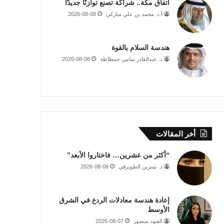
اتفاق مكة.. شراكة تصنع توازنًا جديدًا
أ.د. محمد بن علي مباركي
2026-08-08
هندسة السلام بالقوة
د. عبدالقادر سامي حنبظاظة
2026-08-08
أخر المقالات
“أكثر من عشرين… فاختاروا الأبعد”
د. نسرين الطويرقي
2026-08-08
إعادة هندسة معادلات الردع في الشرق
الأوسط
العنود منصور
2026-08-07