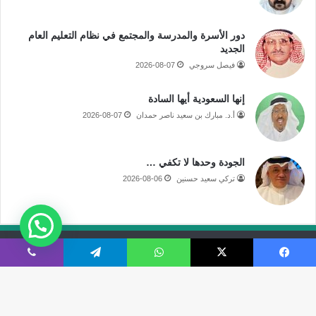
دور الأسرة والمدرسة والمجتمع في نظام التعليم العام
الجديد
فيصل سروجي
2026-08-07
إنها السعودية أيها السادة
أ.د. مبارك بن سعيد ناصر حمدان
2026-08-07
الجودة وحدها لا تكفي …
تركي سعيد حسنين
2026-08-06
جميع الحقوق محفوظة لموقع صحيفة مكة الإلكترونية
فيسبوك
‫X
واتساب
تيلقرام
ڤايبر
فى الاعلام
قالوا عنا
اتصل بنا
‫X
‫YouTube
انستقرام
سناب
تيلقرام
‫TikTok
ملخص
نبض