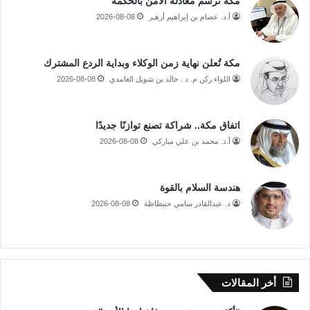
مكة ترسم معادلة الأمن بالحكمة
أ.د. عصام بن إبراهيم أزهـر
2026-08-08
مكة تُعلن نهاية زمن الوكلاء وبداية الردع المشترك
اللواء ركن م. د . خالد بن شويل الغامدي
2026-08-08
اتفاق مكة.. شراكة تصنع توازنًا جديدًا
أ.د. محمد بن علي مباركي
2026-08-08
هندسة السلام بالقوة
د. عبدالقادر سامي حنبظاظة
2026-08-08
أخر المقالات