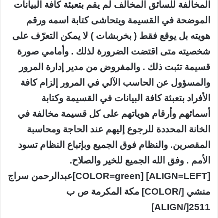
المخالفة للسائق المخالف لم يقم بتعبئة كافة البيانات
الموضحة في القسيمة ويتحاشى كتابة اسمه ورقم
هويته بل يوقع فقط ( بخربشات ) لا يمكن التعرّف على
شخصيته متى اقتضت الضرورة لذلك . وأمامي صورة
قسيمة تثبت ذلك . والمفروض من مدير إدارة المرور
والمسؤول عن الحاسب الآلي في المرور إلزام كافة
الأفراد بتعبئة كافة البيانات في القسيمة وكتابة
أسمائهم وأرقام هوياتهم على كل قسيمة مخالفة في
الخانة المحددة للرجوع إليهم عند الحاجة ومحاسبة
المقصرين. والنظام فوق الجميع وبإتباع النظام تسود
الأمم . وفق الله الجميع للخير والصلاح.
[ALIGN=LEFT] [COLOR=green]عبدالرحمن سراج
منشي [/COLOR] مكة المكرمة ص ب
2511[/ALIGN]