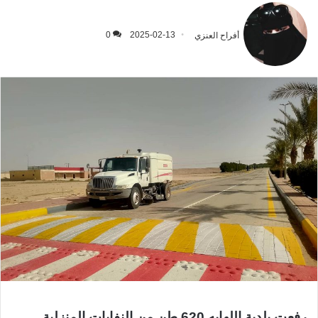
أفراح العنزي
2025-02-13
0
رفعت بلدية اللهابه 620 طن من النفايات المنزلية