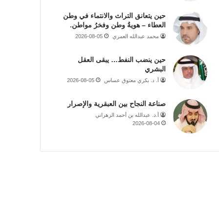
حين يتعانق التراث والانتماء في وطن
العطاء – هويةُ وطن وفخرُ مواطن.
محمد عبدالله العمري
2026-08-05
حين ينضب النفط… يبقى العقل
البشري
أ. د. بكري معتوق عساس
2026-08-05
صناعة النجاح بين العبقرية والإصرار
أ.د. عبدالله بن أحمد الزهراني
2026-08-04