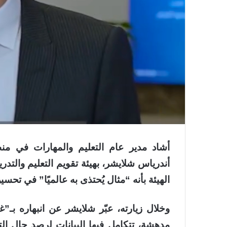
أندرياس شلايشر، بهيئة تقويم التعليم والتدر
الهيئة بأنه “مثال يُحتذى به عالميًا” في تحسي
وخلال زيارته، عبّر شلايشر عن انبهاره بـ”غرف
مدهشة، تتكامل فيها البيانات لرصد حال ا