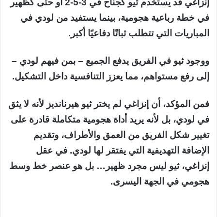
إنزاغي قد يستخدم ثيو كجناح في 3-5-2 أو حتى كظهير
في خطة رباعية هجومية، بينما يستفيد من لودي في
المباريات التي تتطلب ثباتًا دفاعيًا أكبر.
ووجود ثيو في الفريق يدفع الجميع – بمن فيهم لودي –
إلى رفع مستواهم، مما يعزز التنافسية داخل التشكيل.
فمن المؤكد، أن إنزاغي لم يختر ثيو هيرنانديز لأنه لا يثق
في لودي، بل لأنه يريد أداة هجومية متكاملة قادرة على
تغيير شكل الفريق من العمق والأطراف، وتقديم
الإضافة التهديفية التي يفتقر لها لودي. في عقل
إنزاغي، ثيو ليس مجرد ظهير… بل هو عنصر خط وسط
هجومي في الجهة اليسرى.