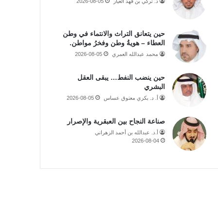
د. تركي بن فهد العيار
2026-08-05
حين يتعانق التراث والانتماء في وطن
العطاء – هويةُ وطن وفخرُ مواطن.
محمد عبدالله العمري
2026-08-05
حين ينضب النفط… يبقى العقل
البشري
أ. د. بكري معتوق عساس
2026-08-05
صناعة النجاح بين العبقرية والإصرار
أ.د. عبدالله بن أحمد الزهراني
2026-08-04