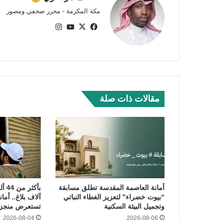
مكة المكرمة - محرر صحفي ومصور
في
‫X
‫Yo
انس
سب
uTu
تقر
وك
be
ام
مقالات ذات صلة
أمانة العاصمة المقدسة تطلق مسابقة
“بيوت خضراء” لتعزيز الغطاء النباتي
آلاف بلاغ.. أم
وتجميل البيئة السكنية
تستعرض منجزا
2026-08-04
2026-08-06