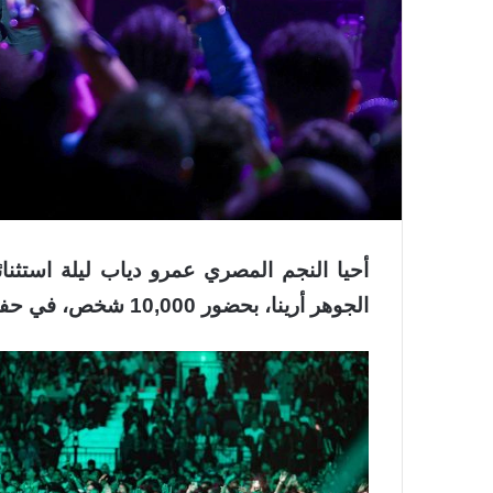
أحيا النجم المصري عمرو دياب ليلة استث
الجوهر أرينا، بحضور 10,000 شخص، في حفلٍ نفدت تذاكره بالكامل منذ لحظة طرحها.