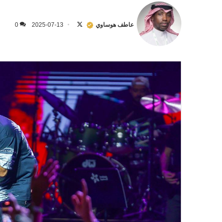
تابع
على
عاطف هوساوي
2025-07-13
0
X