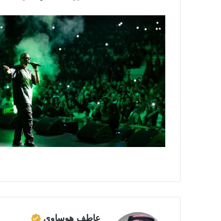
عاطف هوساوي