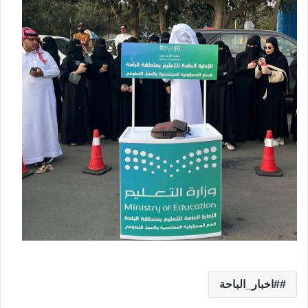
#اخبار_الباحة