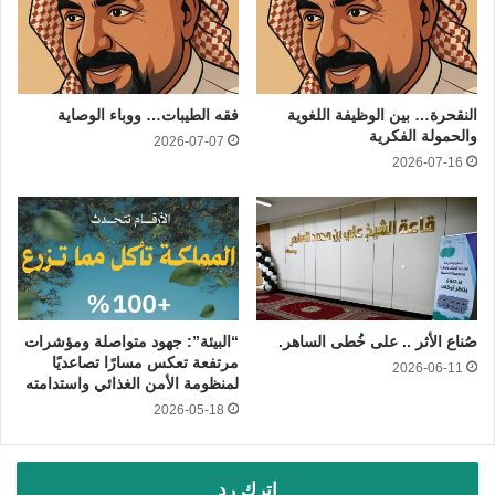
النقحرة… بين الوظيفة اللغوية
فقه الطيبات… ووباء الوصاية
والحمولة الفكرية
2026-07-07
2026-07-16
صُناع الأثر .. على خُطى الساهر.
“البيئة”: جهود متواصلة ومؤشرات
مرتفعة تعكس مسارًا تصاعديًا
2026-06-11
لمنظومة الأمن الغذائي واستدامته
2026-05-18
اترك رد