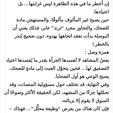
إن أخطر ما في هذه الظاهرة ليس غرابتها… بل
اعتيادها.
حين يصبح غير المألوف مألوفًا، والمستهجن مادة
للضحك، والتجاوز مجرد “ترند” عابر، فذلك يعني أن
البوصلة بدأت تفقد اتجاهها بهدوء، دون ضجيج يُنذر
بالخطر.!
همزة وصل :
بعضُ المشاهد لا تُفسدها الجرأة بقدر ما يُفسدها اعتياد
التصفيق لها… فحين يتحوّل العبث إلى مادةٍ للضحك،
يصبح الوعي هو أول الضحايا.
وفي النهاية، قد نختلف حول مسؤولية المنصات، وقد
نحمّلها جزءًا من المشهد، لكن الحقيقة الأكثر وضوحًا أن
السوق لا يقوم إلا بزبائنه.
فإن كان هناك من يعرض “وظيفة محلِّل”… فهناك –