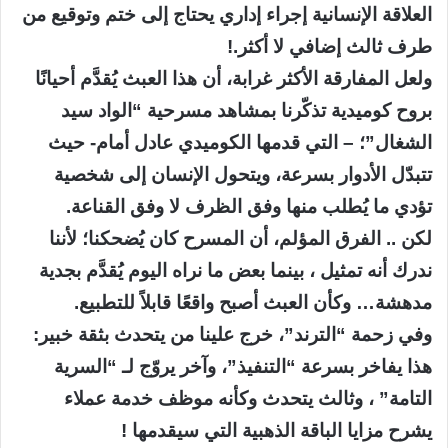
العلاقة الإنسانية إجراء إداري يحتاج إلى ختم وتوقيع من
طرف ثالث إضافي لا أكثر.!
ولعل المفارقة الأكثر غرابة، أن هذا العبث يُقدَّم أحيانًا
بروح كوميدية تذكّرنا بمشاهد مسرحية “الواد سيد
الشغال”؛ – التي قدمها الكوميدي عادل أمام- حيث
تتبدّل الأدوار بسرعة، ويتحول الإنسان إلى شخصية
تؤدي ما يُطلب منها وفق الظرف لا وفق القناعة.
لكن .. الفرق المؤلم، أن المسرح كان يُضحكنا؛ لأننا
ندرك أنه تمثيل ، بينما بعض ما نراه اليوم يُقدَّم بجدية
مدهشة… وكأن العبث أصبح واقعًا قابلاً للتطبيع.
وفي زحمة “الترند”، خرج علينا من يتحدث بثقة خبير:
هذا يفاخر بسرعة “التنفيذ”، وآخر يروّج لـ “السرية
التامة” ، وثالث يتحدث وكأنه موظف خدمة عملاء
يشرح مزايا الباقة الذهبية التي سيقدمها !