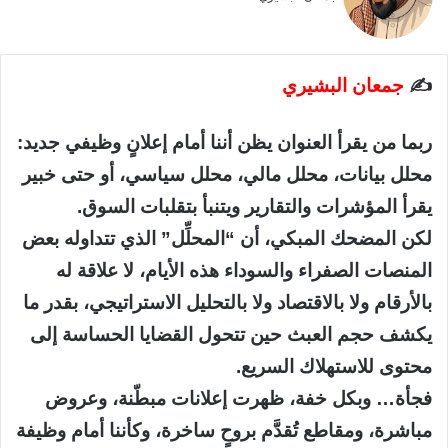
✍️
جمعان البشيري
ربما من يقرأ العنوان يظن أننا أمام إعلانٍ وظيفي جديد:
محلل بيانات، محلل مالي، محلل سياسي، أو حتى خبير
يقرأ المؤشرات والتقارير ويتنبأ بتقلبات السوق.
لكن المضحك المبكي، أن “المحلِّل” الذي تتداوله بعض
المنصات الصفراء والسوداء هذه الأيام، لا علاقة له
بالأرقام ولا بالاقتصاد ولا بالتحليل الاستراتيجي، بقدر ما
يكشف حجم العبث حين تتحول القضايا الحساسة إلى
محتوى للاستهلاك السريع.
فجأة… وبكل خفة، ظهرت إعلانات مبطّنة، وعروض
مباشرة، ومقاطع تُقدَّم بروحٍ ساخرة، وكأننا أمام وظيفة