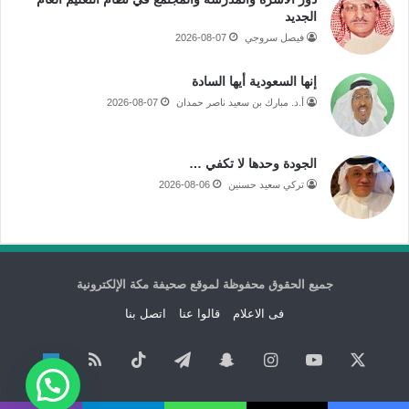
الجديد
فيصل سروجي
2026-08-07
إنها السعودية أيها السادة
أ.د. مبارك بن سعيد ناصر حمدان
2026-08-07
الجودة وحدها لا تكفي …
تركي سعيد حسنين
2026-08-06
جميع الحقوق محفوظة لموقع صحيفة مكة الإلكترونية
فى الاعلام
قالوا عنا
اتصل بنا
‫X
‫YouTube
انستقرام
سناب
تيلقرام
‫TikTok
ملخص
نبض
تشات
الموقع