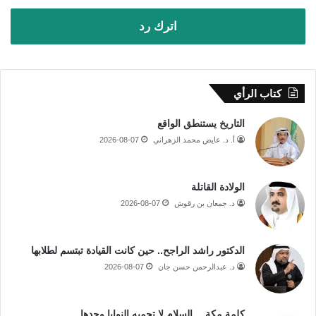
اترك رد
كتاب الرأي
التاريخ يستنطق الواقع
أ. د. عايض محمد الزهراني
2026-08-07
الولادة القاتلة
د. جمعان بن رقوش
2026-08-07
الدكتور راشد الراجح.. حين كانت القيادة تبتسم لطلابها
د. عبدالرحمن حسن جان
2026-08-07
كلمة مكة… السلام لا تحميه النوايا وحدها