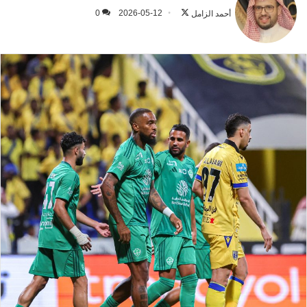
على
أحمد الزامل
2026-05-12
0
X