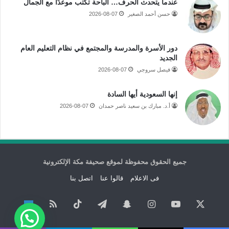
عندما يتحدث الحرف… الباحة تكتب موعدًا مع الجمال
حسن أحمد الصغير
2026-08-07
دور الأسرة والمدرسة والمجتمع في نظام التعليم العام
الجديد
فيصل سروجي
2026-08-07
إنها السعودية أيها السادة
أ.د. مبارك بن سعيد ناصر حمدان
2026-08-07
جميع الحقوق محفوظة لموقع صحيفة مكة الإلكترونية
فى الاعلام
قالوا عنا
اتصل بنا
‫X
‫YouTube
انستقرام
سناب
تيلقرام
‫TikTok
ملخص
نبض
تشات
الموقع