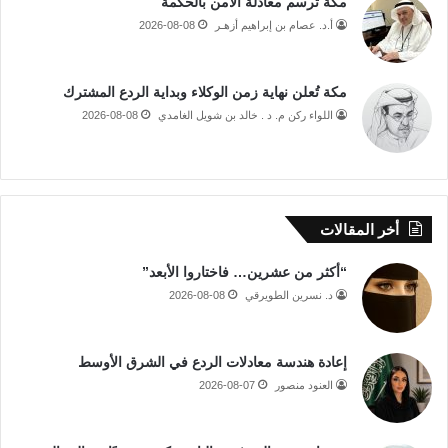
مكة ترسم معادلة الأمن بالحكمة
أ.د. عصام بن إبراهيم أزهـر
2026-08-08
مكة تُعلن نهاية زمن الوكلاء وبداية الردع المشترك
اللواء ركن م. د . خالد بن شويل الغامدي
2026-08-08
أخر المقالات
“أكثر من عشرين… فاختاروا الأبعد”
د. نسرين الطويرقي
2026-08-08
إعادة هندسة معادلات الردع في الشرق الأوسط
العنود منصور
2026-08-07