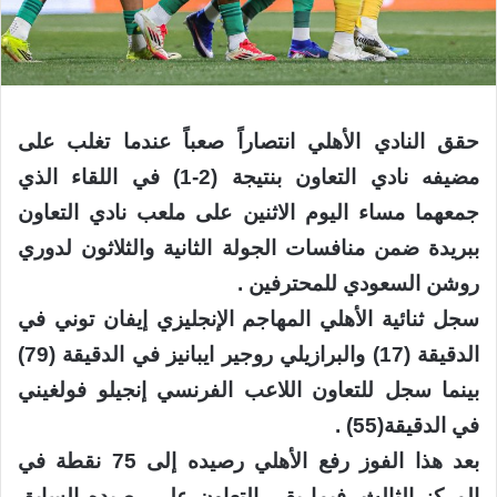
حقق النادي الأهلي انتصاراً صعباً عندما تغلب على
مضيفه نادي التعاون بنتيجة (2-1) في اللقاء الذي
جمعهما مساء اليوم الاثنين على ملعب نادي التعاون
ببريدة ضمن منافسات الجولة الثانية والثلاثون لدوري
روشن السعودي للمحترفين .
سجل ثنائية الأهلي المهاجم الإنجليزي إيفان توني في
الدقيقة (17) والبرازيلي روجير ايبانيز في الدقيقة (79)
بينما سجل للتعاون اللاعب الفرنسي إنجيلو فولغيني
في الدقيقة(55) .
بعد هذا الفوز رفع الأهلي رصيده إلى 75 نقطة في
المركز الثالث، فيما بقي التعاون على رصيده السابق