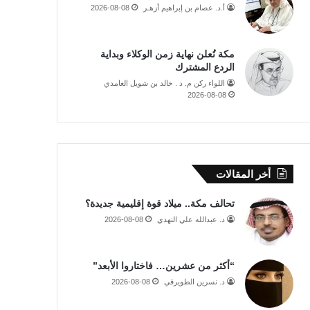
أ.د. عصام بن إبراهيم أزهـر
2026-08-08
مكة تُعلن نهاية زمن الوكلاء وبداية
الردع المشترك
اللواء ركن م. د . خالد بن شويل الغامدي
2026-08-08
أخر المقالات
تحالف مكة.. ميلاد قوة إقليمية جديدة؟
د. عبدالله علي النهدي
2026-08-08
“أكثر من عشرين… فاختاروا الأبعد”
د. نسرين الطويرقي
2026-08-08