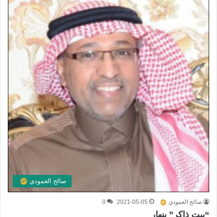
صالح العمودي
صالح العمودي
2021-05-05
0
“بيت ذاكر” ينهار