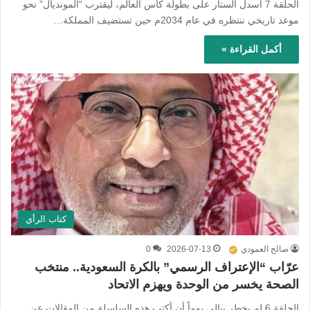
الحلقة 7 أسدل الستار على بطولة كأس العالم، ليقترب “المونديال” نحو
موعد تاريخي ننتظره في عام 2034م حين تستضيف المملكة…
أكمل القراءة »
كتاب الرأي
صالح العمودي
2026-07-13
0
عرّاب “الإعتراف الرسمي” بالكرة السعودية.. منتخب
الصحة يخسر من الوحدة ويهزم الاتحاد
الحلقة 6 لم يخطر ببالي يوماً أن أكتب هذه السلسلة من المقالات عن