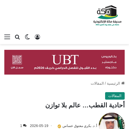
تسجيل الدخول
بحث عن
الوضع المظلم
الق
الرئيسية
/
المقالات
المقالات
أحادية القطب… عالم بلا توازن
أ. د. بكري معتوق عساس
2026-05-19
1