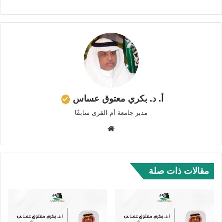
أ. د. بكري معتوق عساس
مدير جامعة أم القرى سابقًا
موق
ع
الوي
ب
مقالات ذات صلة