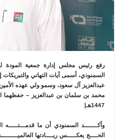
رفع رئيس مجلس إدارة جمعية المودة لل
السمنودي، أسمى آيات التهاني والتبريكات 
عبدالعزيز آل سعود، وسمو ولي عهده الأمي
محمد بن سلمان بن عبدالعزيز – حفظهما ال
1447هـ
|
وأكـــــــد السمنودي أن ما قدمـــتـــــه
ال
الحــــج يعكـــــس ريــــادتها العالميــــ