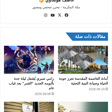
مكة المكرمة - محرر صحفي ومصور
في
‫X
‫Yo
انس
سب
uTu
تقر
وك
be
ام
مقالات ذات صلة
أمانة العاصمة المقدسة تعزز جودة
رامي صبري يُشعل ليلة جدة
الحياة وصيانة البنية التحتية
بألبومه الجديد “القمر” بعد غياب
عام
2026-08-10
2026-08-08