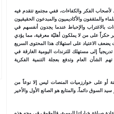
لأصحاب الفكر والكفاءات، ففي مجتمع تتقدم فيه
لماء والمثقفون والأكاديميون والمبدعون الحقيقيون
ت بالاغتراب والإحباط عندما يجدون أنفسهم في
ير حكراً على من لا يملكون أهليّة معرفية، مما يؤدي
 يضعف الاعتياد على استهلاك هذا المحتوى السريع
دريجياً إلى مستهلك للترندات اليومية الغارقة في
تهم الشأن العام وتدفع بعجلة التنمية الفكرية
نة أو على خوارزميات المنصات ليس إلا نوعاً من
 السوق دائماً، والمتابع هو الصانع الأول والأخير
عادة صياغة خياراتنا اليومية، فالوقوف في وجه هذه