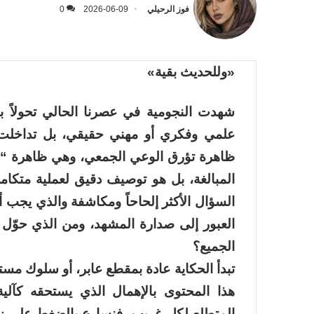
فوز الرحيلي
2026-06-09
0
«وللحديث بقية»
شهدت النجومية في عصرنا الحالي تحولاً بنيوي
علمي وفكري أو مهني حقيقي، بل تداخلت ا
ظاهرة تؤرق الوعي الجمعي، وهي ظاهرة “صن
المبالغة، بل هو توصيف دقيق لعملية متكاملة
السؤال الأكثر إلحاحاً ومكاشفة والذي يجب أ
العبور إلى صدارة المشهد، ومن الذي حوّل ا
الجميع؟
تبدأ الحكاية عادة بمقطع عابر، أو سلوك مسته
هذا المحتوى بالإهمال الذي يستحقه كآلي
المتطلع لكل غريب، فنسارع بالضغط على زر 