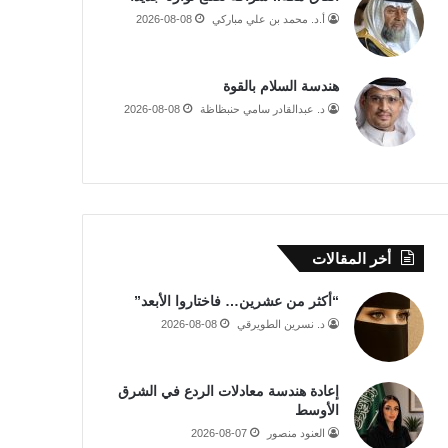
أ.د. محمد بن علي مباركي
2026-08-08
هندسة السلام بالقوة
د. عبدالقادر سامي حنبظاظة
2026-08-08
أخر المقالات
“أكثر من عشرين… فاختاروا الأبعد”
د. نسرين الطويرقي
2026-08-08
إعادة هندسة معادلات الردع في الشرق
الأوسط
العنود منصور
2026-08-07