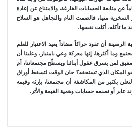
اماً عن متابعة الحسابات الفارغة، والامتناع عن إعادة
 السخرية منها، فالصمت التام والتجاهل هو السلاح
 ما تأكله، أكلت نفسها.
رصينة أن تقود حراكاً مضاداً يعيد الاعتبار للعلم
تمع وما أكثرها، إنها معركة وعي بامتياز، وعلينا أن
يق لمن يسرق عقول أبنائنا ويسطّح مجتمعاتنا، أم
نحو المكان الذي تستحقه؟ حان الوقت لتسقط أوراق
علن بكثير من المكاشفة أن مجتمعنا، بإرثه وقيمه
ند عابر أو تصنعه حسابات وهمية القيمة والأثر.