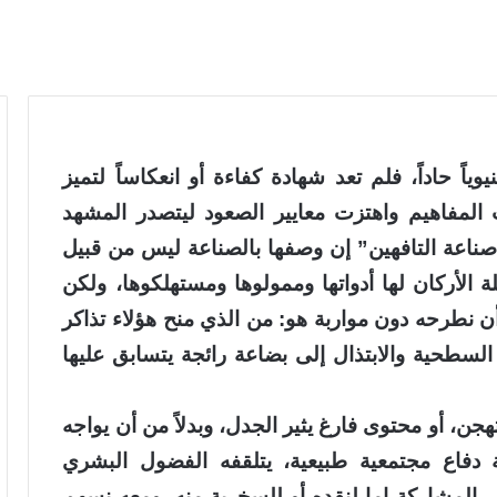
اً حاداً، فلم تعد شهادة كفاءة أو انعكاساً لتميز
لمفاهيم واهتزت معايير الصعود ليتصدر المشهد
اعة التافهين” إن وصفها بالصناعة ليس من قبيل
 الأركان لها أدواتها وممولوها ومستهلكوها، ولكن
ن نطرحه دون مواربة هو: من الذي منح هؤلاء تذاكر
لسطحية والابتذال إلى بضاعة رائجة يتسابق عليها
جن، أو محتوى فارغ يثير الجدل، وبدلاً من أن يواجه
ة دفاع مجتمعية طبيعية، يتلقفه الفضول البشري
المشاركة إما لنقده أو للسخرية منه، ومعه نسهم