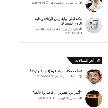
أ.د. عصام بن إبراهيم أزهـر
2026-08-08
مكة تُعلن نهاية زمن الوكلاء وبداية
الردع المشترك
اللواء ركن م. د . خالد بن شويل الغامدي
2026-08-08
أخر المقالات
تحالف مكة.. ميلاد قوة إقليمية جديدة؟
د. عبدالله علي النهدي
2026-08-08
“أكثر من عشرين… فاختاروا الأبعد”
د. نسرين الطويرقي
2026-08-08