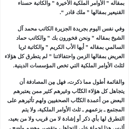
بمقاله ” الأوامر الملكية الأخيرة ” والكاتبة حسناء
القنيعير بمقالها ” ملك قادر “.
وفي نفس اليوم بجريدة الجزيرة الكاتب محمد آل
الشيخ بمقاله ” ونحن فخورون بك ” والكاتب حماد
السالمي بمقاله ” أيها الأب الكريم ” والكاتبة ثريا
العريض بمقالها الزمن واحتفالاتنا ” لم يتطرق كل هؤلاء
لثلث الأوامر الملكية التي تخص المؤسسات الدينية.
والقائمة أطول مما ذكرت، فهل مِن المصادفة أن
يتجاهل كل هؤلاء الكتّاب وغيرهم كثير ممن يعتبرهم
البعض من أعمدة الكتّاب الصحفيين ولهم تأثيرهم على
المجتمع ـ بزعمهم ـ ثلث الأوامر الملكية، ولا يتم
التطرق لها بأي ذكر أو إشادة لا من قريب ولا من بعيد،
أليس هذا إجماع على التجاهل، وتقصير وهضم واضح ،