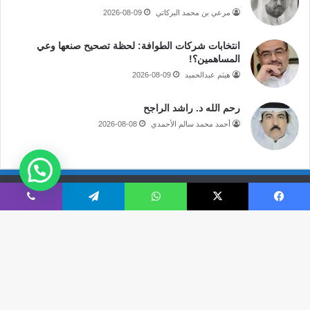
مرعي بن محمد البركاتي
2026-08-09
انتخابات شركات الطوافة: لحظة تصحيح صنعها وعي
المساهمين؟!
هيثم عبدالحميد
2026-08-09
رحم الله د. راشد الراجح
أحمد محمد سالم الأحمدي
2026-08-08
جميع الحقوق محفوظة لموقع صحيفة مكة الإلكترونية
فيسبوك
‫X
واتساب
تيلقرام
ڤايبر
فى الاعلام
قالوا عنا
اتصل بنا
‫X
‫YouTube
انستقرام
سناب
تيلقرام
‫TikTok
ملخص
نبض
زر
تشات
الموقع
ال