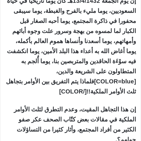
إن يوم الجمعة 13/4/1432هـ كان يوما تاريخيا في حياة
السعوديين، يوما مليء بالفرح والغبطة، يوما سيبقى
محفورا في ذاكرة المجتمع، يوما أحبه الصغار قبل
الكبار لما لمسوه من بهجة وسرور علت وجوه أبائهم
وأمهاتهم، يوما أسعدنا وأنساها هموم العالم بأكمله،
يوما أغاض الله به أعداء هذا البلد الأمين، يوما انكشفت
فيه سوْءَة الحاقدين والمتربصين بنا، يوما أُلجم به
المتطاولون على الشريعة والدين،
[COLOR=blue]فلماذا يتم التفريق بين الأوامر بتجاهل
ثلث الأوامر الملكية!![/COLOR]
إن هذا التجاهل المقيت، وعدم التطرق لثلث الأوامر
الملكية في مقالات بعض كتّاب الصحف عكر صفو
الكثير من أفراد المجتمع، وأثار كثيرا من التساؤلات
حولهم؟.