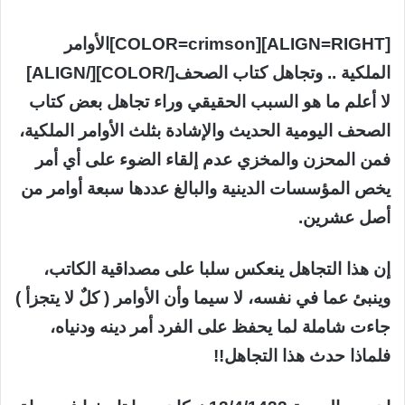
[ALIGN=RIGHT][COLOR=crimson]الأوامر
الملكية .. وتجاهل كتاب الصحف[/COLOR][/ALIGN]
لا أعلم ما هو السبب الحقيقي وراء تجاهل بعض كتاب
الصحف اليومية الحديث والإشادة بثلث الأوامر الملكية،
فمن المحزن والمخزي عدم إلقاء الضوء على أي أمر
يخص المؤسسات الدينية والبالغ عددها سبعة أوامر من
أصل عشرين.
إن هذا التجاهل ينعكس سلبا على مصداقية الكاتب،
وينبئ عما في نفسه، لا سيما وأن الأوامر ( كلٌ لا يتجزأ )
جاءت شاملة لما يحفظ على الفرد أمر دينه ودنياه،
فلماذا حدث هذا التجاهل!!