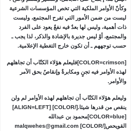
وكأنّ الأوامر الملكية التي تخص المؤسسات الشرعية
ليست من ضمن الأمور التي تفرح المجتمع، وليست
ذات أهمية، وليس لها بعدٌ فيه نفعٌ يعود على الفرد
والمجتمع، أوْ ليس جديرة بالإشادة والذكر، لذا يجب ـ
حسب توجههم ـ أن تكون خارج التغطية الإعلامية.
[COLOR=crimson]فليعلم هؤلاء الكتّاب أن تجاهلهم
لهذه الأوامر فيه تجنٍ ومكابرةٌ وإنقاصٌ بحق الآمر
والأوامر.
وليعلم هؤلاء الكتّاب أن تجاهلهم لهذه الأوامر لم ولن
ينقص من قدرها شيئا.[/COLOR] [ALIGN=LEFT]
[COLOR=blue]محمود بن عبدالله
القويحص[/COLOR] malqwehes@gmail.com