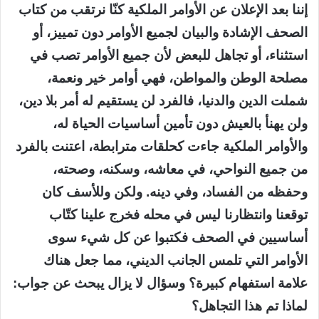
إننا بعد الإعلان عن الأوامر الملكية كنّا نرتقب من كتاب
الصحف الإشادة والبيان لجميع الأوامر دون تمييز، أو
استثناء، أو تجاهل للبعض لأن جميع الأوامر تصب في
مصلحة الوطن والمواطن، فهي أوامر خير ونعمة،
شملت الدين والدنيا، فالفرد لن يستقيم له أمر بلا دين،
ولن يهنأ بالعيش دون تأمين أساسيات الحياة له،
والأوامر الملكية جاءت كحلقات مترابطة، اعتنت بالفرد
من جميع النواحي، في معاشه، وسكنه، وصحته،
وحفظه من الفساد، وفي دينه. ولكن وللأسف كان
توقعنا وانتظارنا ليس في محله فخرج علينا كتّاب
أساسيين في الصحف فكتبوا عن كل شيء سوى
الأوامر التي تلمس الجانب الديني، مما جعل هناك
علامة استفهام كبيرة؟ وسؤال لا يزال يبحث عن جواب:
لماذا تم هذا التجاهل؟