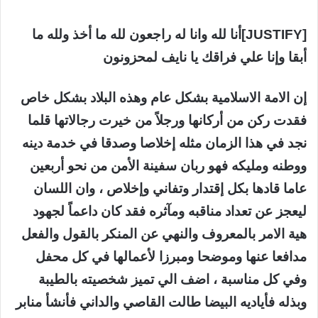
[JUSTIFY]أنا لله وانا له راجعون لله ما أخذ ولله ما
أبقا وإنا علي فراقك يا نايف لمحزونون
إن الامة الاسلامية بشكل عام وهذه البلاد بشكل خاص
فقدت ركن من أركانها ورجلاً من خيرت رجالاتها قلما
نجد في هذا الزمان مثله إخلاصا وصدقا في خدمة دينه
ووطنه ومليكه فهو ربان سفينة الأمن من نحو أربعين
عاما قادها بكل إقتدار وتفاني وإخلاص ، وان اللسان
ليعجز عن تعداد مناقبه ومآثره فقد كان داعماً لجهود
هية الامر بالمعروف والنهي عن المنكر بالقول والفعل
مدافعا عنها وموضحا ومبرزا لأعمالها في كل محفل
وفي كل مناسبة ، اضف الي تميز شخصيته بالطيبة
وبذله فأياديه البيضا طالت القاصي والداني فأنشأ منابر