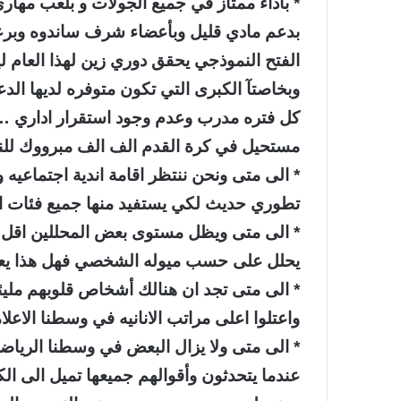
* بأداء ممتاز في جميع الجولات و بلعب مهاري
بدعم مادي قليل وبأعضاء شرف ساندوه وبرعاي
الفتح النموذجي يحقق دوري زين لهذا العام لي
وبخاصتآ الكبرى التي تكون متوفره لديها الدعم
كل فتره مدرب وعدم وجود استقرار اداري … 
مستحيل في كرة القدم الف الف مبرووك للنمو
* الى متى ونحن ننتظر اقامة اندية اجتماعيه
تطوري حديث لكي يستفيد منها جميع فئات ال
* الى متى ويظل مستوى بعض المحللين اقل 
يحلل على حسب ميوله الشخصي فهل هذا يعقل
* الى متى تجد ان هنالك أشخاص قلوبهم مليئه 
واعتلوا اعلى مراتب الانانيه في وسطنا الاع
* الى متى ولا يزال البعض في وسطنا الري
عندما يتحدثون وأقوالهم جميعها تميل الى الك