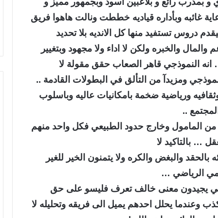
 و بمدرب رائع و بلاعبين أسود وبجمهور مميز و
ة غائبه وبأداره قياديه خططت ونالت هاهوا فريق
قدم دروس تستفيد منها كل الانديه بلا تحديد
 والمال والخبره ولكن لا اداء ولا مجهود وبتغيير
انه النموذجي قاهر الصعاب حقق مقولة لا
ذجي ومزيدآ من التألق في البطولات القادمة ..
 وثقافيه ورياضية ضخمة بامكانيات عاليه وباسلوب
مجتمع ..
من المامول وخارج حدود الطبيعي فكل واحد منهم
 … بالتاكيد لا
بالحقد والبغض والكره ولا يتمنون الخير للغير
لامي الرياضي …
اضي يجيدون معنى خالف تعرف فليسو على حق
ذب وعندما يحلل احدهم يميل الى فريقه وتحليله لا