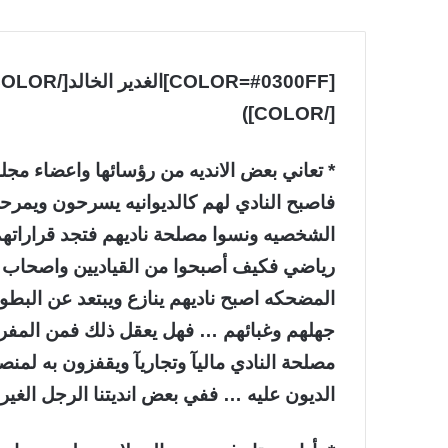
[/COLOR])
* تعاني بعض الانديه من رؤسائها واعضاء م
فاصبح النادي لهم كالديوانيه يسرحون ويمر
الشخصيه ونسوا مصلحة ناديهم فتجد قراراته
رياضي فكيف أصبحوا من القياديين واصحاب ال
المضحكه اصبح ناديهم ينازع ويبتعد عن البطو
جهلهم وغبائهم … فهل يعقل ذلك فمن المفر
مصلحة النادي ماليآ وتجاريآ ويقفزون به لمنص
الديون عليه … ففي بعض انديتنا الرجل الغ