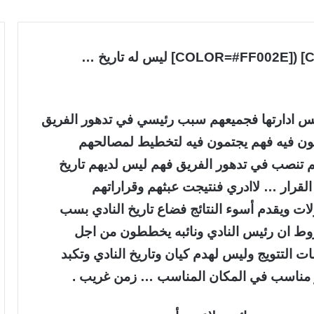
[COLOR=#0300FF]الغدير الخالد[/COLOR] ([COLOR=#FF002E] ليس له تاريخ …
جلس ادارتها فجميعهم سبب رئيسي في تدهور الفريق
حون فيه فهم يجتمون فيه لتخطيط لمصالحهم
م تنصب في تدهور الفريق فهم ليس لديهم تاريخ
قرار … لاادري فنتيجت عبثهم وقراراتهم
لات ويقدم أسوء النتائج فضاع تاريخ النادي بسب
وط ان رئيس النادي ونائبه يخططون من اجل
ات التتويج وليس لهدم كيان وتاريخ النادي وتكبد
ير مناسب في المكان المناسب … زمن غريب .