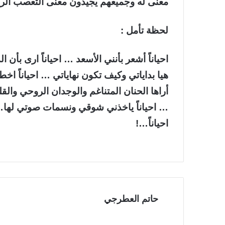
معنى له وجميعهم يجيدون معنى التعصب الرياض
لحظة تأمل :
احياناً أشعر بأنني الأسعد … احياناً ارى بأن ا
هيا بداياتي وكيف تكون نهاياتي … احياناً اخ
أراها الحنان المتناغم والوجدان الروحي والقل
… احياناً ياخذني شوقي ونسمات صوتي لها…و
احياناً…!
حاتم العطرجي