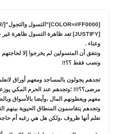
[COLOR=#FF0000]”التسول والتجول”[/COLOR] للكاتب:رعد الزويهري
[JUSTIFY] تعد ظاهرة التسول ظاهرة
وعناء .
ونتفق أن المتسولين لم يخرجوا إلا لحاجتهم 
ونصب فقط ؟؟!!
تجدهم يجولون بالمساجد ومعهم أوراق لانعلم
مرضى؟؟!!! ؛وتجدهم عند الحرم المكي يوزعو
معهم ويعطونهم المال ،وأيضا بالأسواق وبال
وتجدهم يتقاسمون المنطاق الحيوية بينهم ال
نعلم أنها ظروف ،ولكن هل هي رغبه أم حاجه 