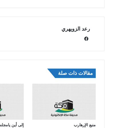
رعد الزويهري
في
سب
وك
مقالات ذات صلة
منبع الإرهارب
إلى أين يامجلس