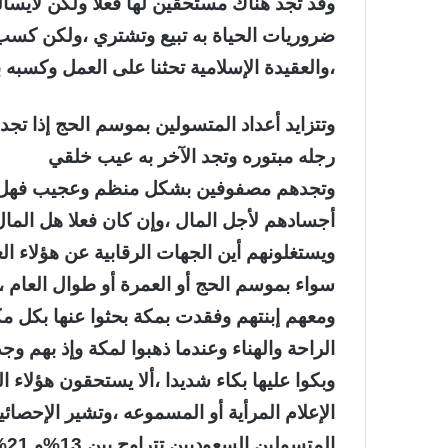
وقد تجد هناك مستحقين لها فعلا ولكن لايسأ
ضروريات الحياة به تبيع وتشتري ،ولكن ك
،والعقيدة الإسلامية تحثنا على العمل وكسبه ب
وتتزايد أعداد المتسولين بموسم الحج إذا تجد
رجله مبتوره وتجد الآخر به عيب خلقي
وتجدهم مصفوفين بشكل منظم وعجيب فهل هن
أجسادهم لأجل المال ،وإن كان فعلا هل المال
ويستغلونهم أين الجهات الرقابية عن هؤلاء ال
سواء بموسم الحج أو العمرة أو طوال العام 
ومعهم إبنتهم وفقدت بمكة بحثوا عنها بكل مك
الراحة والهناء وعندما ذهبوا لمكة وإذ بهم وج
وبكوا عليها بكاء شديدا ،ألا يستحقون هؤلاء 
الإعلام المرأية أو المسموعه ،وتشير الإحصائ