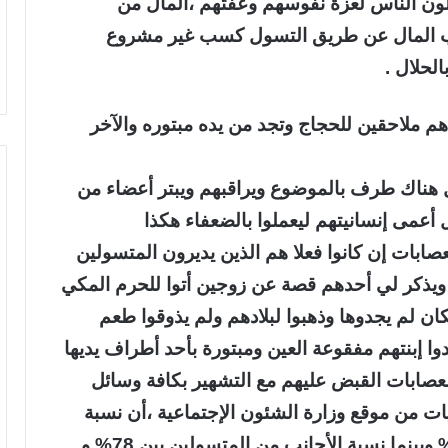
لون الناس لعزة نفوسهم وعفتهم ،المال من
سب المال عن طريق التسول كسب غير مشروع
الحلال .
هم ملاحقين للحجاج وتجد من يده مبتوره والآخر
اك طرف بالموضوع ويراقبهم ويبتر أعضاء من
 أعمى إنسانيتهم ليعملوا بالضعفاء هكذا
عصابات إن كانوا فعلا هم الذين يديرون المتسولين
،ويذكر لي أحدهم قصة عن زوجين أتوا للحرم المكي
ان لم يجدوها وذهبوا لبلادهم ولم يذوقوا طعم
دوا إبنتهم مفقوعة العين ومبتورة بأحد أطراف يديها
العصابات القبض عليهم مع التشهير بكافة وسائل
يات من موقع وزارة الشئون الإجتماعية ،أن نسبة
المتسولين السعوديين تتراوح بين 13%و 21% وبينما نسبة الأجانب من المتسولين بين 78% و