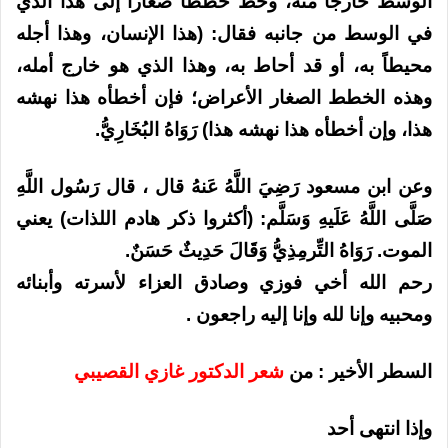
الوسط خارجاً منه، وخط خططاً صغاراً إلى هذا الذي
في الوسط من جانبه فقال: (هذا الإنسان، وهذا أجله
محيطاً به، أو قد أحاط به، وهذا الذي هو خارج أمله،
وهذه الخطط الصغار الأعراض؛ فإن أخطأه هذا نهشه
هذا، وإن أخطأه هذا نهشه هذا) رَوَاهُ البُخَارِيُّ.
وعن ابن مسعود رَضِيَ اللَّهُ عَنهُ قال ، قال رَسُول اللَّهِ
صَلَّى اللَّهُ عَلَيهِ وَسَلَّم: (أكثروا ذكر هادم اللذات) يعني
الموت. رَوَاهُ التِّرمِذِيُّ وَقَالَ حَدِيثٌ حَسَنٌ.
رحم الله أخي فوزي وصادق العزاء لأسرته وأبنائه
ومحبيه وإنا لله وإنا إليه راجعون .
السطر الأخير : من
شعر الدكتور غازي القصيبي
وإذا انتهى أحد