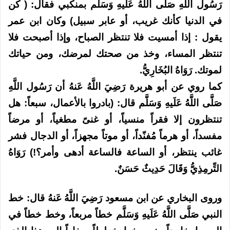
رَسُول اللَّهِ صَلَّى اللَّهُ عَلَيهِ وَسَلَّم بمنكبي فقال: ( كن
في الدنيا كأنك غريب، أو عابر سبيل) وكان ابن عمر
يقول : إذا أمسيت فلا تنتظر الصباح، وإذا أصبحت فلا
تنتظر المساء، وخذ من صحتك لمرضك، ومن حياتك
لموتك. رَوَاهُ البُخَارِيُّ.
كما روي عن أبو هريرة رَضِيَ اللَّهُ عَنهُ أن رَسُول اللَّهِ
صَلَّى اللَّهُ عَلَيهِ وَسَلَّم قال: (بادروا بالأعمال، سبعاً: هل
تنتظرون إلا فقراً منسياً، أو غنىً مطغياً، أو مرضاً
مفسداً، أو هرماً مُفنّداً، أو موتاً مجهزاً، أو الدجال فشر
غائب ينتظر، أو الساعة فالساعة أدهى وأمر؟!) رَوَاهُ
التِّرمِذِيُّ وَقَالَ حَدِيثٌ حَسَنٌ.
وروى البخاري عن ابن مسعود رَضِيَ اللَّهُ عَنهُ قال: خط
النبي صَلَّى اللَّهُ عَلَيهِ وَسَلَّم خطاً مربعاً، وخط خطاً في