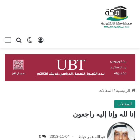
تسجيل الدخول
بحث عن
الوضع المظلم
الق
الرئيسية
/
المقالات
المقالات
إنا لله وإنا إليه راجعون
عبدالله عمر خياط
2013-11-04
0