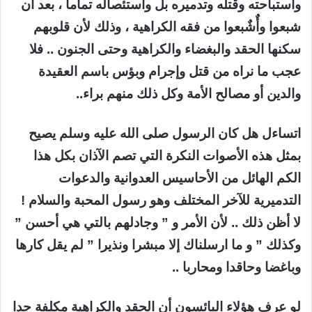
واستباحته وقتله وتدميره بل واستئصاله تماما ، بعد أن
شبعوا وأٌشٌبعوا من فقه الكراهية ، وذلك لأن قلوبهم
سكنها الحقد والبغضاء والكراهية وحتى الجنون .. فلا
عجب ما نراه من قتل وإجرام وبؤس باسم العقيدة
والدين أو مصالح الأمة وكل ذلك منهم براء..
اتساءل هل كان الرسول صلى الله عليه وسلم يصيح
بمثل هذه الأصوات النكرة التي تصم الآذان بكل هذا
الكم الهائل من الأحاسيس العدوانية والدعوات
التدميرية للآخر المختلف وهو رسول المحبة والسلام !
لا أظن ذلك .. لأن الأمر و ” وجادلهم بالتي هي أحسن ”
وكذلك ” و ما ارسلناك إلا مبشرا ونذيرا ” لم يقل كارها
وباغضا وحاقدا ومحاربا ..
لو عرف هؤلاء البائسون أن الحقد والكراهية مكلفة جدا