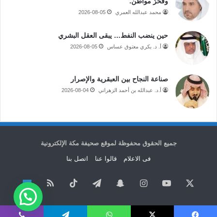
وفخرُ مواطن.
محمد عبدالله العمري
2026-08-05
حين ينضب النفط… يبقى العقل البشري
أ. د. بكري معتوق عساس
2026-08-05
صناعة النجاح بين العبقرية والإصرار
أ.د. عبدالله بن أحمد الزهراني
2026-08-04
جميع الحقوق محفوظة لموقع صحيفة مكة الإلكترونية
فى الاعلام
قالوا عنا
اتصل بنا
‫X
‫YouTube
انستقرام
سناب
تيلقرام
‫TikTok
ملخص
نبض
تشات
الموقع