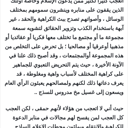
اتعجب كثيرا لكثير ممن يدعون الإسلام وخاصة أولئك
الذين يقفون على منابره وينشرون سمومهم بمختلف
الوسائل ، وأصواتهم تصدح ببث الكراهية والحقد ، غير
آبهة باستخدام الكذب وتزوير الحقائق لتشويه سمعة
مجموعة ما أو مجتمع ما تختلف معها فكريا أو عقائديا أو
مذهبيا أوعرقيا أو مصالحيا ؛ بل تحرض على التخلص من
هذه المجموعة أوالمجتمعات ، وقد أصبح ذلك علنا في
الآونة الأخيرة ، حيث يتم التحريض التعبوي للجماهير
على كراهية المختلف لأسباب واهية ومغلوطة ، قد
يعرف دعاتها ذلك لكنهم ولمصالحهم يعبئون الرأي العام
ويسعون إلى غسيل مخ مدروس للسذج ..
حيث أني لا اتعجب من هؤلاء لأنهم حمقى ، لكن العجب
كل العجب لمن يفسح لهم مجالات في منابر الدعوة
للكراهية والانتقام ويملئون محطات الاعلام الساذج