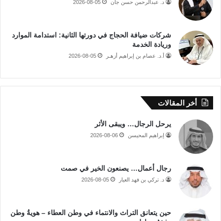
د. عبدالرحمن حسن جان
2026-08-05
شركات ضيافة الحجاج في دورتها الثانية: استدامة الموارد
وريادة الخدمة
أ.د. عصام بن إبراهيم أزهـر
2026-08-05
أخر المقالات
يرحل الرجال… ويبقى الأثر
إبراهيم المحيسن
2026-08-06
رجال أعمال… يصنعون الخير في صمت
د. تركي بن فهد العيار
2026-08-05
حين يتعانق التراث والانتماء في وطن العطاء – هويةُ وطن