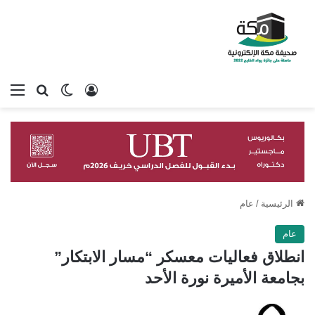
تسجيل الدخول
بحث عن
الوضع المظلم
الق
الرئيسية
/
عام
عام
انطلاق فعاليات معسكر “مسار الابتكار”
بجامعة الأميرة نورة الأحد