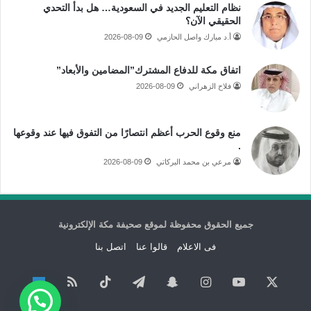
نظام التعليم الجديد في السعودية… هل بدأ التحدي
الحقيقي الآن؟
أ.د مبارك واصل الحازمي
2026-08-09
اتفاق مكة للدفاع المشترك”المضامين والأبعاد”
فلاح الزهراني
2026-08-09
منع وقوع الحرب أعظم انتصارًا من التفوق فيها عند وقوعها
.
مرعي بن محمد البركاتي
2026-08-09
جميع الحقوق محفوظة لموقع صحيفة مكة الإلكترونية
فى الاعلام
قالوا عنا
اتصل بنا
‫X
‫YouTube
انستقرام
سناب
تيلقرام
‫TikTok
ملخص
نبض