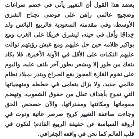
يعضد هذا القول أن التغيير يأتي في خضم صراعات
وضجيج عالمي راهن على فوضى تجتاح الشرق
الأوسط، وفي مقدمته السعودية فالربيع البائس ولد
خِداجًا وأفل في حينه، ليشرق خريفًا على الغرب ومع
بواكير ظلامه حين حل عليهم ومع غبش رؤيتهم توالت
عليهم النكبات على الأقل في الآونة الأخيرة، فلا يكاد
ينفك من طور إلا ويشعر بطور آخر يلتف عليه، واليوم
على تخوم القارة العجوز يقع الصراع وينذر بميلاد نظام
عالمي جديد، ولا يزال يتعامى في خططه ومنهجياتها
التي تموج بأهداف تقلل من حقوق الشعوب، وتهضم
مقوماتها ومكانتها ومقدراتها، والآن حصحص الحق
وجاءت صاعقة التغيير كريح صرصر عاتية ودوت في
أروقة السياسة عن حقيقة الربيع القادم؛ لنكون في
قلب العالم كما نحن في واقعه الجغرافي.