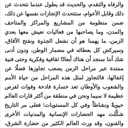
والرفاه والتقدم، والحديث قد يطول عندما نتحدث عن
ذلك وقابل الأعوام، ستتحدث الإنجازات نفسها عن ذلك،
ضمن منظومة من المشاريع والمراكز والمتاحف
والمدن، وما يصاحبها من فعاليات نعيش معها بعدي
الزمن، ما يهمنا هو أن نشعل الجذوة ونفتح الآفاق،
وسيركض كل بعطائه في مضمار الوطن، ودون أدنى
شك أننا سنجد أن هناك أبعادًا ثقافية وفكرية وحتى فنية
ممتدة عبر مراحل الزمن يصعب تجاوزها فضلًا عن
إغفالها، فالتجاوز لمثل هذه المراحل من حياة الأمم
والشعوب والأوطان تعد خسارة فادحة وفوات لفرص
عظيمة لا سيما ونحن في منطقة من أكثر قارات العالم
حيويةً ونشاطاً وفي كل المستويات؛ فعلى مر التاريخ
شكَّلت مهد الحضارات الإنسانية والمدنيات الأخرى
والفنون، وقد ورث العالم الكثير من حضارة الشرق،