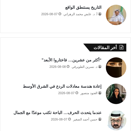
التاريخ يستنطق الواقع
أ. د. عايض محمد الزهراني
2026-08-07
أخر المقالات
“أكثر من عشرين… فاختاروا الأبعد”
د. نسرين الطويرقي
2026-08-08
إعادة هندسة معادلات الردع في الشرق الأوسط
العنود منصور
2026-08-07
عندما يتحدث الحرف… الباحة تكتب موعدًا مع الجمال
حسن أحمد الصغير
2026-08-07