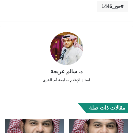
حح_1446
د. سالم عريجة
استاذ الإعلام بجامعة أم القرى
مقالات ذات صلة