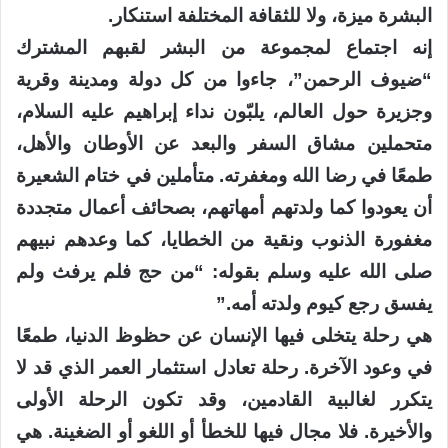
البشرة ميزة، ولا للثقافة المختلفة استنكار.
إنه اجتماع لمجموعة من البشر لقبهم المشترك
“ضيوف الرحمن”، جاءوا من كل دولة ومدينة وقرية
وجزيرة حول العالم، يلبّون نداء إبراهيم عليه السلام،
متحملين مشاق السفر والبعد عن الأوطان والأهل،
طمعًا في رضا الله ومغفرته. متأملين في ختام الشعيرة
أن يعودوا كما ولدتهم أمهاتهم، بصحائف أعمال متجددة
مغفورة الذنوب ونقية من الخطايا، كما وعدهم نبيهم
صلى الله عليه وسلم بقوله: “من حج فلم يرفث ولم
يفسق رجع كيوم ولدته أمه.”
هي رحلة يتخلى فيها الإنسان عن حظوظ الدنيا، طمعًا
في وعود الآخرة. رحلة تعادل استثمار العمر الذي قد لا
يتكرر لغالبية القادمين، وقد تكون الرحلة الأولى
والأخيرة. فلا مجال فيها للخطأ أو اللغو أو الضغينة. هي