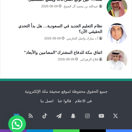
عبدالله بن محمد آل الشيخ
2026-08-09
نظام التعليم الجديد في السعودية… هل بدأ التحدي
الحقيقي الآن؟
أ.د مبارك واصل الحازمي
2026-08-09
اتفاق مكة للدفاع المشترك”المضامين والأبعاد”
فلاح الزهراني
2026-08-09
جميع الحقوق محفوظة لموقع صحيفة مكة الإلكترونية
فى الاعلام
قالوا عنا
اتصل بنا
‫X
‫YouTube
انستقرام
سناب
تيلقرام
‫TikTok
ملخص
نبض
تشات
الموقع