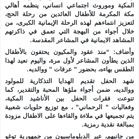
المكية وموروث اجتماعي انساني، ينظمه أهالي
مكة المكرمة للأطفال العائدين من رحلة الحج،
لتعزيز انتماءهم لهذه الرحلة الإيمانية الكبرى، من
خلال أجواء من البهجة التي تعمق في ذاكرتهم
المشاهد الايمانية في المشاعر المقدسة.
وأضاف: “منذ عقود والمكيون يحتفون بالأطفال
الذين يطأون المشاعر لأول مرة، واليوم نعيد لهذا
الطقس بهاءه، بحضور ” عرفات ” ووالديه.
شهد الحفل تقديم الهدايا التذكارية للمولود
ووالديه، ضمن أجواء ملؤها المحبة والتقدير، كما
تنوعت فقرات الحفل بين الأناشيد المكية،
وفعاليات ” الرحماني” ، مع توزيع حلويات شعبية
يتم تجميعها في ملاءة والقاءها على الاطفال مزودة
بمبالغة نقدية رمزية.
من جانبهم، عبر الدبلوماسيون من جمهورية توغو