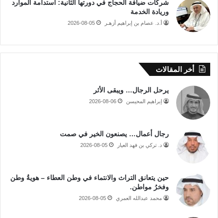
شركات ضيافة الحجاج في دورتها الثانية: استدامة الموارد
وريادة الخدمة
أ.د. عصام بن إبراهيم أزهـر
2026-08-05
أخر المقالات
يرحل الرجال… ويبقى الأثر
إبراهيم المحيسن
2026-08-06
رجال أعمال… يصنعون الخير في صمت
د. تركي بن فهد العيار
2026-08-05
حين يتعانق التراث والانتماء في وطن العطاء – هويةُ وطن
وفخرُ مواطن.
محمد عبدالله العمري
2026-08-05