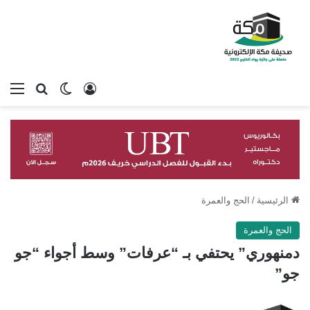
تسجيل الدخول
بحث عن
الوضع المظلم
الق
الرئيسية
/
الحج والعمرة
الحج والعمرة
دمنهوري” يحتفي بـ “عرفات” وسط أجواء “جو
جو”