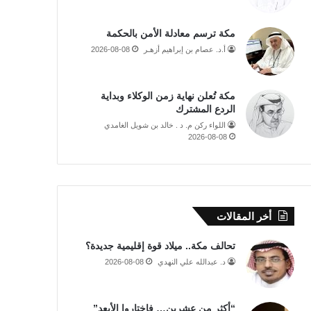
مكة ترسم معادلة الأمن بالحكمة
أ.د. عصام بن إبراهيم أزهـر
2026-08-08
مكة تُعلن نهاية زمن الوكلاء وبداية
الردع المشترك
اللواء ركن م. د . خالد بن شويل الغامدي
2026-08-08
أخر المقالات
تحالف مكة.. ميلاد قوة إقليمية جديدة؟
د. عبدالله علي النهدي
2026-08-08
“أكثر من عشرين… فاختاروا الأبعد”