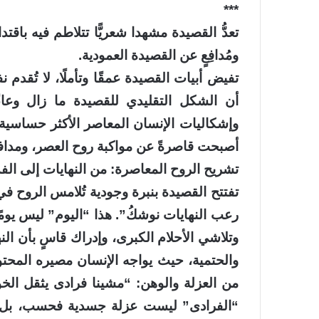
***
تعدُّ القصيدة مشهدا شعريًّا تتلاطم فيه باقت
ومُدافِعٍ عن القصيدة العمودية.
تفيض أبيات القصيدة عمقًا وتأملًا، لا تُق
أن الشكل التقليدي للقصيدة ما زال وعاءً 
وإشكاليات الإنسان المعاصر الأكثر حساسية. إ
أصبحت قاصرةً عن مواكبة روح العصر، ومدافعة
تشريح الروح المعاصرة: من النهايات إلى الفد
تفتتح القصيدة بنبرة وجودية تُلامس الروح في ا
رعب النهايات نوشكُ”. هذا “اليوم” ليس يومًا
وتلاشي الأحلام الكبرى، وإدراك قاسٍ بأن النه
والحتمية، حيث يواجه الإنسان مصيره المحتو
من العزلة والوهن: “مشينا فرادى يثقل الخو
“الفرادى” ليست عزلة جسدية فحسب، بل ه