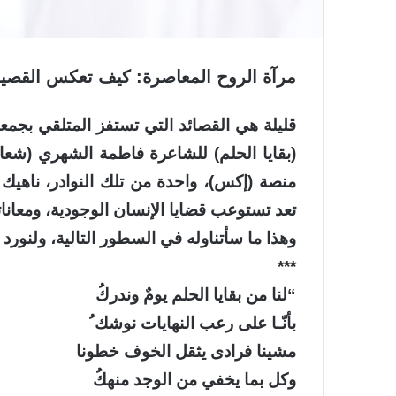
مرآة الروح المعاصرة: كيف تعكس القصيدة
قليلة هي القصائد التي تستفز المتلقي بجمع
(بقايا الحلم) للشاعرة فاطمة الشهري (شعاع
منصة (إكس)، واحدة من تلك النوادر، ناهيك
تعد تستوعب قضايا الإنسان الوجودية، ومعانات
وهذا ما سأتناوله في السطور التالية، ولنورد ا
***
“‏لنا من بقايا الحلم يومٌ وندركُ
بأنّـا على رعب النهايات نوشك ُ
مشينا فرادى يثقل الخوف خطونا
وكل بما يخفي من الوجد منهكُ