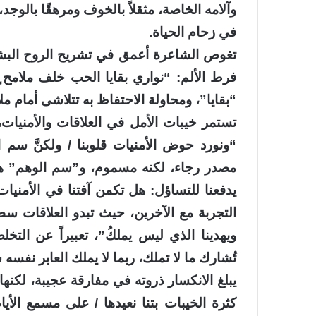
وآلامه الخاصة، مثقلاً بالخوف ومرهقًا بالوج
في زحام الحياة.
تغوص الشاعرة أعمق في تشريح الروح البش
فرط الألم: “نواري بقايا الحب خلف ملامح 
“بقايا”، ومحاولة الاحتفاظ به تتلاشى أمام مل
تستمر خيبات الأمل في العلاقات والأمنيات، 
“ونورد حوض الأمنيات قلوبنا / ولكنَّ سم ا
مصدر رجاء، لكنه مسموم، و”سم الوهم” هو م
يدفعنا للتساؤل: هل تكمن آفتنا في الأمنيا
التجربة مع الآخرين، حيث تبدو العلاقات سطحي
ويهدينا الذي ليس يملكُ”، تعبيراً عن التخل
تُشارك ما لا تملك، ربما لا يملك العابر نفس
يبلغ الانكسار ذروته في مفارقة عجيبة، لكنه
كثرة الخيبات بتنا نعيدها / على مسمع الأي