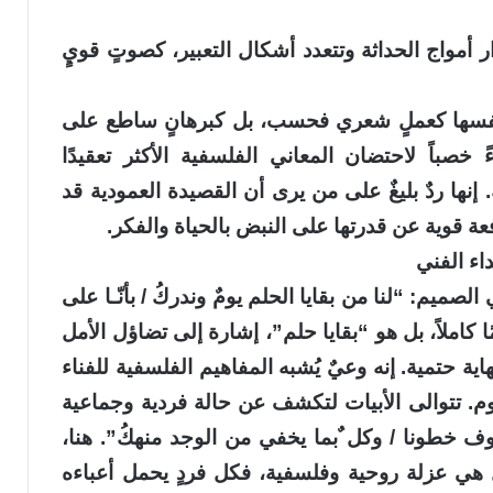
دار أمواج الحداثة وتتعدد أشكال التعبير، كصوتٍ قويٍ
دم نفسها كعملٍ شعري فحسب، بل كبرهانٍ ساطع على
خصباً لاحتضان المعاني الفلسفية الأكثر تعقيدًا
نها ردٌ بليغٌ على من يرى أن القصيدة العمودية قد
 قوية عن قدرتها على النبض بالحياة والفكر.
اء الفني
لصميم: “لنا من بقايا الحلم يومٌ وندركُ / بأنّـا على
 كاملاً، بل هو “بقايا حلم”، إشارة إلى تضاؤل الأمل
اية حتمية. إنه وعيٌ يُشبه المفاهيم الفلسفية للفناء
م. تتوالى الأبيات لتكشف عن حالة فردية وجماعية
ف خطونا / وكل ٌبما يخفي من الوجد منهكُ”. هنا،
ي عزلة روحية وفلسفية، فكل فردٍ يحمل أعباءه