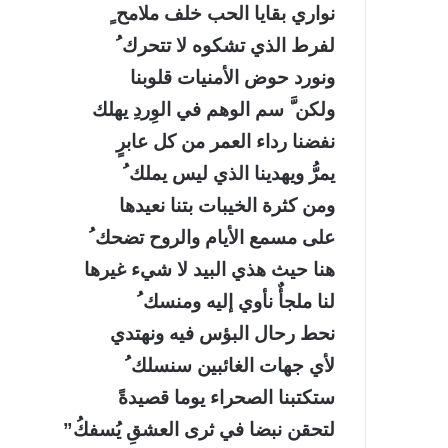
نواري بقايا الحب خلف ملامح ٍ
لفرط الذي تشكوه لا تتحرك ُ
ونورد حوض الأمنيات قلوبنا
ولكن َّ سم الوهم في الوِردِ يهلك
نفضنا رداء العمر من كل عابرٍ
يمرُّ ويهدينا الذي ليس يملك ُ
ومن كثرة الخيبات بتنا نعيدها
على مسمع الأيام والروح تضحك ُ
هنا حيث هذي البيد لا شيء غيرها
لنا ملجأٌ نأوي إليه ومنسك ُ
نحط رحال البؤس فيه ونهتدي
لأي جهات الغائبين سنسلك ُ
ستكتبنا الصحراء يوما قصيدةً
لتحقن نبضا في ثرى العشقِ يُسفكُ”