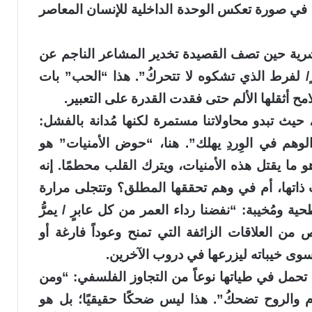
د، في صورة تعكس الوحدة الداخلية للإنسان المعاصر
رية حين تصف القصيدة تخدير المشاعر الناجم عن
ٍ/ لفرط الذي تشكوه لا تتحركُ”. هذا “الحب” بات
امح أثقلها الألم حتى فقدت القدرة على التعبير.
حيث تبدو محاولاتنا مستمرة لكنها مُدانة بالفشل:
لوهم في الوِردِ يهلك”. هنا، “حوض الأمنيات” هو
ا يقتل هذه الأمنيات، ويترك القلب محطمًا. إنه
ت ذاتها، أم في وهم تحققها المطلق؟ وتتجلى مرارة
ة ومُخيبة: “نفضنا رداء العمر من كل عابرٍ / يمرُّ
ص من العلاقات الزائفة التي تمنح وعوداً فارغة أو
ه سوى خيباته ليزرعها في دروب الآخرين.
ا تحمل في طياتها نوعاً من التجاوز الفلسفي: “ومن
ام والروح تضحكُ”. هذا ليس ضحكًا حقيقيًا؛ بل هو