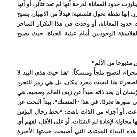
 حدود المعاناة لدرجة أنها لم تعد تتأثر، أو أنها
. إنها نقطة تحول فلسفية؛ فبدلاً من الانهيار، يصبح
 حدود المعاناة، أو وجدت في هذا التكرار الساخر
لفلاسفة الوجوديين أمام عبثية الحياة، حيث يصبح
 مذبوحا من الألم”
راء، لتصبح ملجأً ومنسكاً: “هنا حيث هذي البيد لا
 الصحراء هنا ليست مجرد مكان، بل هي رمز للتجرد
نسان أن يجد ذاته بعيداً عن زيف العالم وصخبه. هي
 صورها تجردًا. في هذا “المنسك”، يبدأ البحث عن
ضاعت، أو أجزاء من الذات تاهت: “نحط رحال البؤس
ها محاولة لإعادة لم الشتات، أو على الأقل، لفهم أي
ذه البيداء الممتدة، التي أصبحت خيمتها الأخيرة