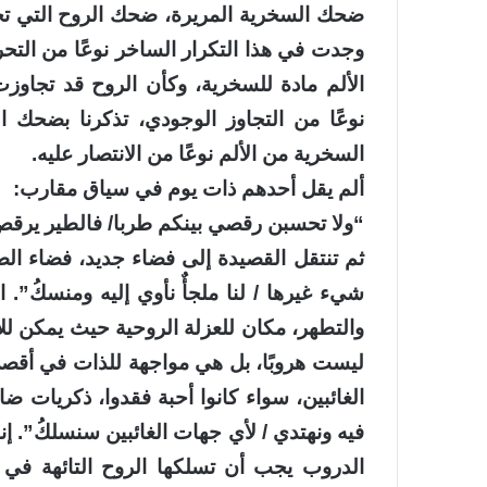
ضحك السخرية المريرة، ضحك الروح التي تجاوزت
وجدت في هذا التكرار الساخر نوعًا من التحرر
الألم مادة للسخرية، وكأن الروح قد تجاوزت
نوعًا من التجاوز الوجودي، تذكرنا بضحك ا
السخرية من الألم نوعًا من الانتصار عليه.
ألم يقل أحدهم ذات يوم في سياق مقارب:
“ولا تحسبن رقصي بينكم طربا/ فالطير يرقص
ثم تنتقل القصيدة إلى فضاء جديد، فضاء الصح
شيء غيرها / لنا ملجأٌ نأوي إليه ومنسكُ”.
والتطهر، مكان للعزلة الروحية حيث يمكن للإ
ليست هروبًا، بل هي مواجهة للذات في أقصى
الغائبين، سواء كانوا أحبة فقدوا، ذكريات 
فيه ونهتدي / لأي جهات الغائبين سنسلكُ”. إن
الدروب يجب أن تسلكها الروح التائهة في ه