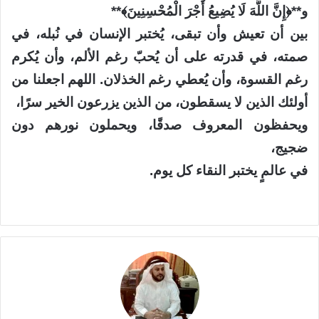
و**﴿إِنَّ اللَّهَ لَا يُضِيعُ أَجْرَ الْمُحْسِنِينَ﴾**
بين أن تعيش وأن تبقى، يُختبر الإنسان في نُبله، في
صمته، في قدرته على أن يُحبّ رغم الألم، وأن يُكرم
رغم القسوة، وأن يُعطي رغم الخذلان. اللهم اجعلنا من
أولئك الذين لا يسقطون، من الذين يزرعون الخير سرًا،
ويحفظون المعروف صدقًا، ويحملون نورهم دون
ضجيج،
في عالمٍ يختبر النقاء كل يوم.