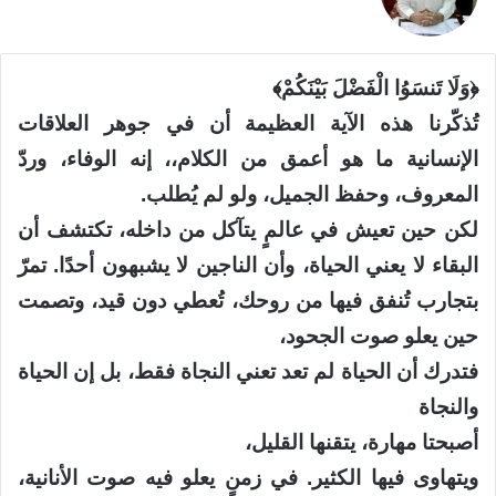
﴿وَلَا تَنسَوُا الْفَضْلَ بَيْنَكُمْ﴾
تُذكّرنا هذه الآية العظيمة أن في جوهر العلاقات
الإنسانية ما هو أعمق من الكلام،، إنه الوفاء، وردّ
المعروف، وحفظ الجميل، ولو لم يُطلب.
لكن حين تعيش في عالمٍ يتآكل من داخله، تكتشف أن
البقاء لا يعني الحياة، وأن الناجين لا يشبهون أحدًا. تمرّ
بتجارب تُنفق فيها من روحك، تُعطي دون قيد، وتصمت
حين يعلو صوت الجحود،
فتدرك أن الحياة لم تعد تعني النجاة فقط، بل إن الحياة
والنجاة
أصبحتا مهارة، يتقنها القليل،
ويتهاوى فيها الكثير. في زمنٍ يعلو فيه صوت الأنانية،