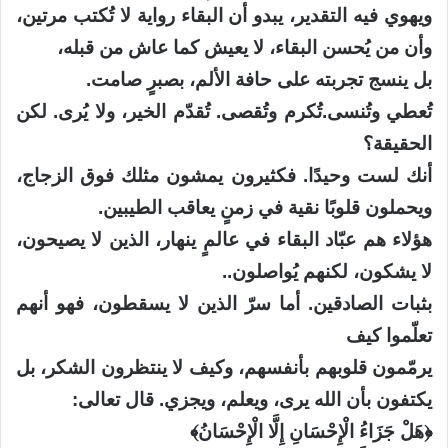
ويهوي فيه التقدير، يبدو أن البقاء رواية لا تُكتب مرتين،
وأن من يُحسن البقاء، لا يعيش كما عاش من قبله،
بل ينسج تجربته على حافة الألم، بصبرٍ صامت.
تُعطي وتُنسى.تُكرم وتُقصى. تُقدّم الخير، ولا يُرى. لكن
الحقيقة؟
أنك لست وحيدًا. فكثيرون يمشون مثلك فوق الزجاج،
ويحملون قلوبًا نقية في زمنٍ يعاقب الطيبين.
هؤلاء هم عبّاد البقاء في عالمٍ ينهار، الذين لا يصيحون،
لا يشكون، لكنهم يُواصلون..
بثبات الصادقين. أما سرّ الذين لا يسقطون، فهو أنهم
تعلّموا كيف
يرمّمون قلوبهم بأنفسهم، وكيف لا ينتظرون الشكر، بل
يكتفون بأن الله يرى، ويعلم، ويجزي. قال تعالى:
﴿هَلْ جَزَاءُ الْإِحْسَانِ إِلَّا الْإِحْسَانُ﴾