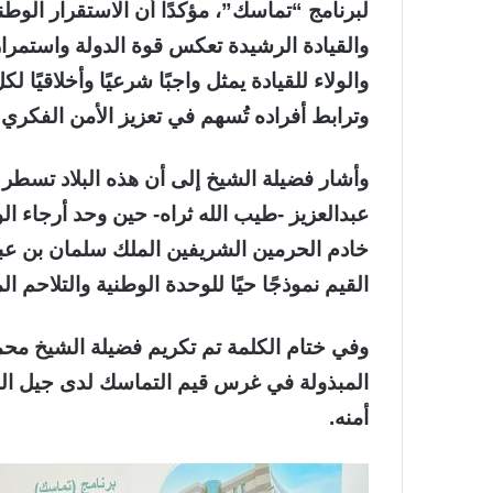
لبرنامج “تماسك”، مؤكدًا أن الاستقرار الو
والقيادة الرشيدة تعكس قوة الدولة واستمرار
والولاء للقيادة يمثل واجبًا شرعيًا وأخلاقيًا
وترابط أفراده تُسهم في تعزيز الأمن الفكري 
وأشار فضيلة الشيخ إلى أن هذه البلاد تس
عبدالعزيز -طيب الله ثراه- حين وحد أرجاء ا
خادم الحرمين الشريفين الملك سلمان بن عبد
القيم نموذجًا حيًا للوحدة الوطنية والتلاحم ا
وفي ختام الكلمة تم تكريم فضيلة الشيخ مح
المبذولة في غرس قيم التماسك لدى جيل ا
أمنه.