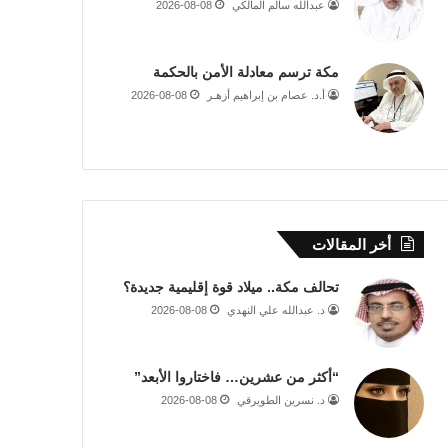
عبدالله سالم المالكي
2026-08-08
مكة ترسم معادلة الأمن بالحكمة
أ.د. عصام بن إبراهيم أزهـر
2026-08-08
أخر المقالات
تحالف مكة.. ميلاد قوة إقليمية جديدة؟
د. عبدالله علي النهدي
2026-08-08
“أكثر من عشرين… فاختاروا الأبعد”
د. نسرين الطويرقي
2026-08-08