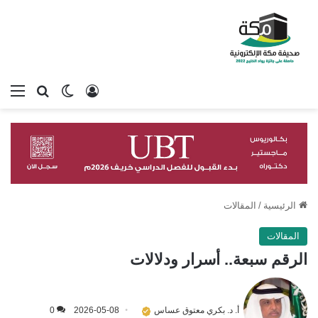
تسجيل الدخول
بحث عن
الوضع المظلم
الق
الرئيسية
/
المقالات
المقالات
الرقم سبعة.. أسرار ودلالات
أ. د. بكري معتوق عساس
2026-05-08
0