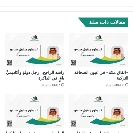
ع
الوي
ب
مقالات ذات صلة
«اتفاق مكة» في عيون الصحافة
راشد الراجح.. رجل دولةٍ وأكاديميٌّ
التركية
باقٍ في الذاكرة
2026-08-07
2026-08-08