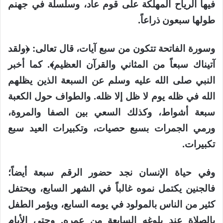
فيها الرياح المهلكة على قوم عاد، وسلسلة في جهنم
طولها سبعون ذراعاً.
وسورة الفاتحة تتكون من سبع آيات، قال تعالى: ﴿ولقد
آتيناك سبعاً من المثاني والقرآن العظيم﴾. كما أخبر
النبي صلى الله عليه وسلم عن السبعة الذين يظلهم
الله في ظله يوم لا ظل إلا ظله. والطواف حول الكعبة
سبعة أشواط، وكذلك السعي بين الصفا والمروة،
ورمي الجمرات بسبع حصيات، وتكبيرات العيد سبع
تكبيرات.
وفي حياة الإنسان نجد حضور الرقم سبعة أيضاً؛
فالجنين يكتمل نموه غالباً في الشهر السابع، ويحتفل
كثير من الناس بالمولود في يومه السابع، ويؤمر الطفل
بالصلاة عند بلوغه السابعة من عمره. وحتى الأيام