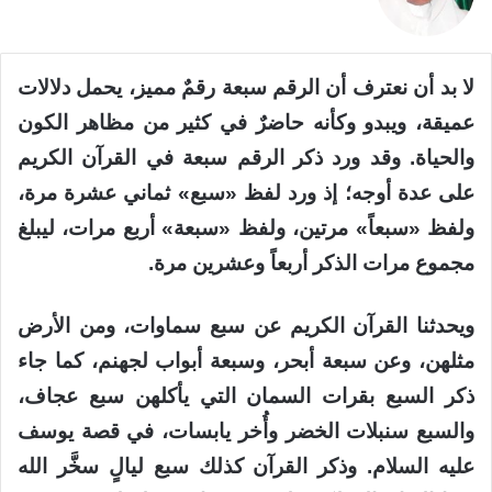
لا بد أن نعترف أن الرقم سبعة رقمٌ مميز، يحمل دلالات
عميقة، ويبدو وكأنه حاضرٌ في كثير من مظاهر الكون
والحياة. وقد ورد ذكر الرقم سبعة في القرآن الكريم
على عدة أوجه؛ إذ ورد لفظ «سبع» ثماني عشرة مرة،
ولفظ «سبعاً» مرتين، ولفظ «سبعة» أربع مرات، ليبلغ
مجموع مرات الذكر أربعاً وعشرين مرة.
ويحدثنا القرآن الكريم عن سبع سماوات، ومن الأرض
مثلهن، وعن سبعة أبحر، وسبعة أبواب لجهنم، كما جاء
ذكر السبع بقرات السمان التي يأكلهن سبع عجاف،
والسبع سنبلات الخضر وأُخر يابسات، في قصة يوسف
عليه السلام. وذكر القرآن كذلك سبع ليالٍ سخَّر الله