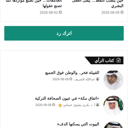
حين ينضب النفط… يبقى العقل
الجامعات… حين تصنع مواردها كما
البشري
تصنع عقولها
2026-08-02
2026-08-05
اترك رد
كتاب الرأي
القبيلة فخر.. والوطن فوق الجميع
عبدالإله الشريف
2026-08-09
«اتفاق مكة» في عيون الصحافة التركية
أ. د. بكري معتوق عساس
2026-08-08
البيوت التي يسكنها الدفء