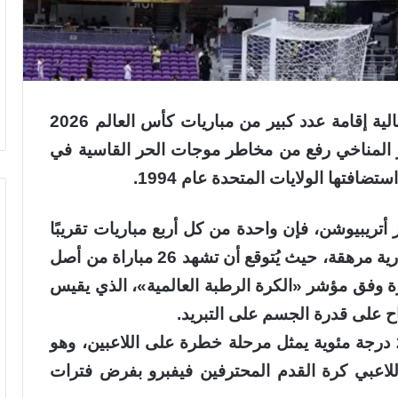
حذّر باحثون متخصصون في المناخ من احتمالية إقامة عدد كبير من مباريات كأس العالم 2026
ر المناخي رفع من مخاطر موجات الحر القاسية في
ضافتها الولايات المتحدة عام 1994.
ريبيوشن، فإن واحدة من كل أربع مباريات تقريبًا
في مونديال 2026 قد تُقام تحت ظروف حرارية مرهقة، حيث يُتوقع أن تشهد 26 مباراة من أصل
ة وفق مؤشر «الكرة الرطبة العالمية»، الذي يقيس
ح على قدرة الجسم على التبريد.
وأشار الباحثون إلى أن بلوغ هذا المؤشر 26 درجة مئوية يمثل مرحلة خطرة على اللاعبين، وهو
للاعبي كرة القدم المحترفين فيفبرو بفرض فترات