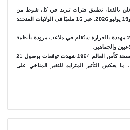
 أعلن بالفعل تطبيق فترات تبريد في كل شوط من
مباريات البطولة، التي ستقام بين 11 يونيو و19 يوليو 2026، عبر 16 ملعبًا في الولايات المتحدة
وأوضحت الدراسة أن 17 مباراة من أصل 26 مهددة بالحرارة ستُقام في ملاعب مزودة بأنظمة
عبين والجماهير.
وفي مقارنة تاريخية، أظهرت التقديرات أن نسخة كأس العالم 1994 شهدت توقعات بوصول 21
ما يعكس التأثير المتزايد للتغير المناخي على