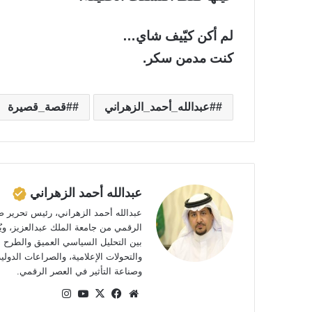
لم أكن كيّيف شاي…
كنت مدمن سكر.
#عبدالله_أحمد_الزهراني
#قصة_قصيرة
عبدالله أحمد الزهراني
عبدالله أحمد الزهراني، رئيس تحرير ص
الرقمي من جامعة الملك عبدالعزيز، ويُ
بين التحليل السياسي العميق والطرح ا
والتحولات الإعلامية، والصراعات الدول
وصناعة التأثير في العصر الرقمي.
موق
في
‫X
‫Yo
انس
ع
سب
uTu
تقر