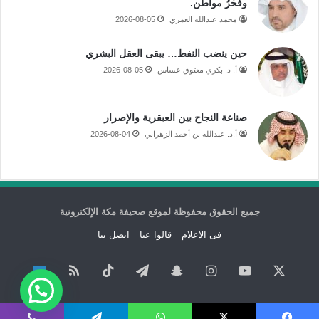
وفخرُ مواطن.
محمد عبدالله العمري
2026-08-05
حين ينضب النفط… يبقى العقل البشري
أ. د. بكري معتوق عساس
2026-08-05
صناعة النجاح بين العبقرية والإصرار
أ.د. عبدالله بن أحمد الزهراني
2026-08-04
جميع الحقوق محفوظة لموقع صحيفة مكة الإلكترونية
فى الاعلام
قالوا عنا
اتصل بنا
‫X
‫YouTube
انستقرام
سناب
تيلقرام
‫TikTok
ملخص
نبض
تشات
الموقع