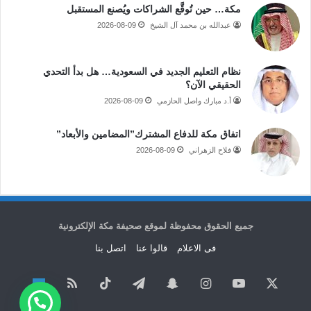
مكة… حين تُوقَّع الشراكات ويُصنع المستقبل
عبدالله بن محمد آل الشيخ
2026-08-09
نظام التعليم الجديد في السعودية… هل بدأ التحدي
الحقيقي الآن؟
أ.د مبارك واصل الحازمي
2026-08-09
اتفاق مكة للدفاع المشترك”المضامين والأبعاد”
فلاح الزهراني
2026-08-09
جميع الحقوق محفوظة لموقع صحيفة مكة الإلكترونية
فى الاعلام
قالوا عنا
اتصل بنا
‫X
‫YouTube
انستقرام
سناب
تيلقرام
‫TikTok
ملخص
نبض