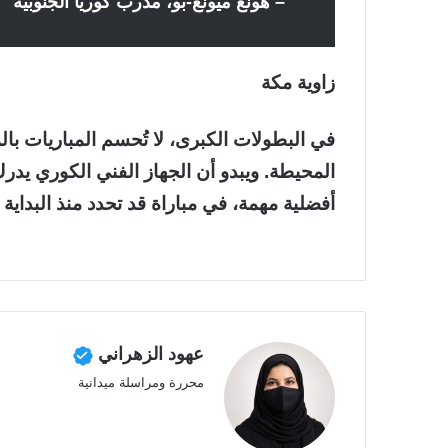
– هونغ ميونغ-بو، مدرب كوريا الجنوبية
زاوية مكة
في البطولات الكبرى، لا تُحسم المباريات با
المحيطة. ويبدو أن الجهاز الفني الكوري يدر
أفضلية مهمة، في مباراة قد تحدد منذ البداي
عهود الزهراني
محررة ومراسلة ميدانية