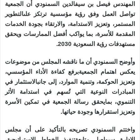
المهندس
فيصل
بن
سيف
الدين
السمنودي
أن
الجمعية
تواصل
العمل
وفق
رؤية
مؤسسية
ترتكز
على
التطوير
المستمر
،
وتعزيز
الاستدامة
،
والارتقاء
بجودة
الخدمات
المقدمة
للأسرة
،
بما
يواكب
أفضل
الممارسات
ويحقق
مستهدفات
رؤية
السعودية
2030.
وأوضح
السمنودي
أن
ما
ناقشه
المجلس
من
موضوعات
يعكس
اهتمام
الجمعية
برفع
كفاءة
الأداء
المؤسسي
،
وتعزيز
الحوكمة
،
وتنمية
الموارد
،
إلى
جانب
الاستثمار
في
المبادرات
النوعية
التي
ت
سهم
في
استدامة
الأثر
التنموي
،
بما
يحقق
رسالة
الجمعية
في
تمكين
الأسرة
وتعزيز
استقرارها
وجودة
حياتها
.
واختتم
السمنودي
تصريحه
بالتأكيد
على
أن
مجلس
الإدارة
سيواصل
متابعة
تنفيذ
الخطط
الاستراتيجية
،