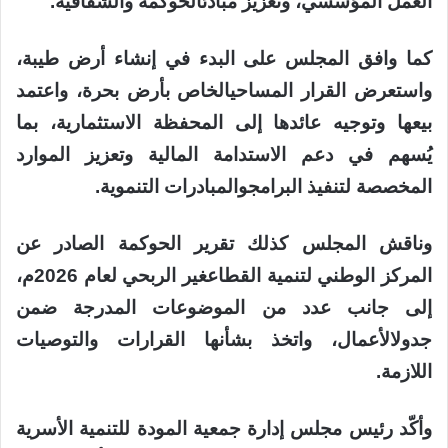
العمل
المؤسسي
،
وتعزيز
مبادئ
الحوكمة
والشفافية
.
كما
وافق
المجلس
على
البدء
في
إنشاء
أرض
طيبة
،
واستعرض
القرار
المساحي
الخاص
بأرض
بحرة
،
واعتمد
بيعها
وتوجيه
عائدها
إلى
المحفظة
الاستثمارية
،
بما
ي
سهم
في
دعم
الاستدامة
المالية
وتعزيز
الموارد
المخصصة
لتنفيذ
البرامج
والمبادرات
التنموية
.
وناقش
المجلس
كذلك
تقرير
الحوكمة
الصادر
عن
المركز
الوطني
لتنمية
القطاع
غير
الربحي
لعام
2026
م
،
إلى
جانب
عدد
من
الموضوعات
المدرجة
ضمن
جدول
الأعمال
،
واتخذ
بشأنها
القرارات
والتوصيات
اللازمة
.
وأك
د
رئيس
مجلس
إدارة
جمعية
المودة
للتنمية
الأسرية