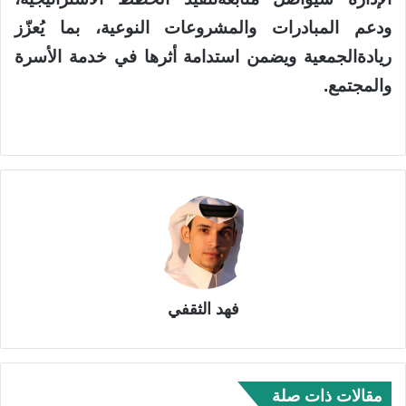
ودعم
المبادرات
والمشروعات
النوعية
،
بما
ي
عز
ز
ريادة
الجمعية
ويضمن
استدامة
أثرها
في
خدمة
الأسرة
والمجتمع
.
فهد الثقفي
مقالات ذات صلة