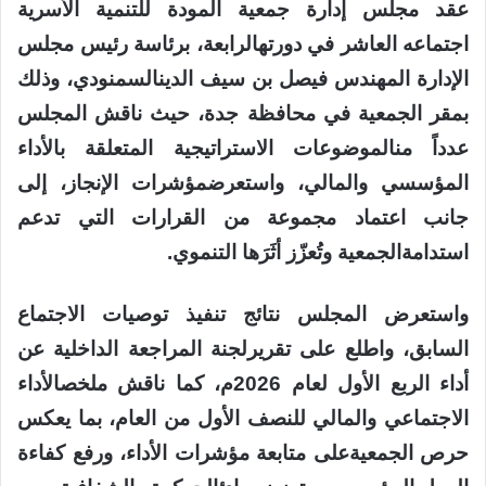
عقد
مجلس
إدارة
جمعية
المودة
للتنمية
الأسرية
اجتماعه
العاشر
في
دورته
الرابعة
،
برئاسة
رئيس
مجلس
الإدارة
المهندس
فيصل
بن
سيف
الدين
السمنودي
،
وذلك
بمقر
الجمعية
في
محافظة
جدة
،
حيث
ناقش
المجلس
عددا
ً
من
الموضوعات
الاستراتيجية
المتعلقة
بالأداء
المؤسسي
والمالي
،
واستعرض
مؤشرات
الإنجاز
،
إلى
جانب
اعتماد
مجموعة
من
القرارات
التي
تدعم
استدامة
الجمعية
وت
عز
ز
أث
ر
ها
التنموي
.
واستعرض
المجلس
نتائج
تنفيذ
توصيات
الاجتماع
السابق
،
واطلع
على
تقرير
لجنة
المراجعة
الداخلية
عن
أداء
الربع
الأول
لعام
2026
م
،
كما
ناقش
ملخص
الأداء
الاجتماعي
والمالي
للنصف
الأول
من
العام
،
بما
يعكس
حرص
الجمعية
على
متابعة
مؤشرات
الأداء
،
ورفع
كفاءة