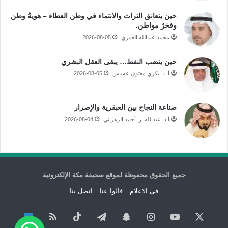
حين يتعانق التراث والانتماء في وطن العطاء – هويةُ وطن
وفخرُ مواطن.
محمد عبدالله العمري
2026-08-05
حين ينضب النفط… يبقى العقل البشري
أ. د. بكري معتوق عساس
2026-08-05
صناعة النجاح بين العبقرية والإصرار
أ.د. عبدالله بن أحمد الزهراني
2026-08-04
جميع الحقوق محفوظة لموقع صحيفة مكة الإلكترونية
فى الاعلام
قالوا عنا
اتصل بنا
‫X
‫YouTube
انستقرام
سناب
تيلقرام
‫TikTok
ملخص
نبض