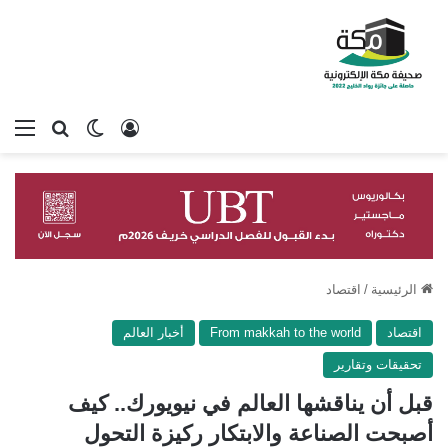
تسجيل الدخول
بحث عن
الوضع المظلم
الق
الرئيسية
/
اقتصاد
اقتصاد
From makkah to the world
أخبار العالم
تحقيقات وتقارير
قبل أن يناقشها العالم في نيويورك.. كيف
أصبحت الصناعة والابتكار ركيزة التحول