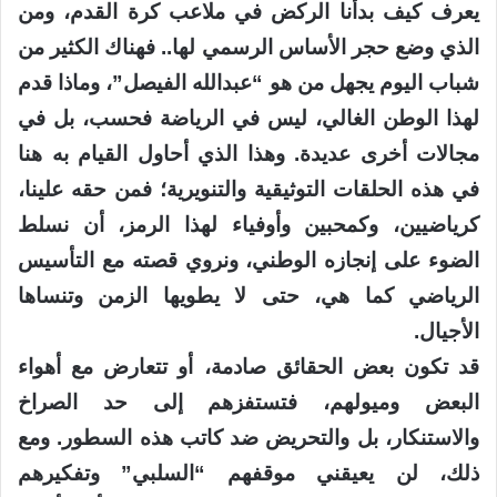
يعرف كيف بدأنا الركض في ملاعب كرة القدم، ومن
الذي وضع حجر الأساس الرسمي لها.. فهناك الكثير من
شباب اليوم يجهل من هو “عبدالله الفيصل”، وماذا قدم
لهذا الوطن الغالي، ليس في الرياضة فحسب، بل في
مجالات أخرى عديدة. وهذا الذي أحاول القيام به هنا
في هذه الحلقات التوثيقية والتنويرية؛ فمن حقه علينا،
كرياضيين، وكمحبين وأوفياء لهذا الرمز، أن نسلط
الضوء على إنجازه الوطني، ونروي قصته مع التأسيس
الرياضي كما هي، حتى لا يطويها الزمن وتنساها
الأجيال.
قد تكون بعض الحقائق صادمة، أو تتعارض مع أهواء
البعض وميولهم، فتستفزهم إلى حد الصراخ
والاستنكار، بل والتحريض ضد كاتب هذه السطور. ومع
ذلك، لن يعيقني موقفهم “السلبي” وتفكيرهم