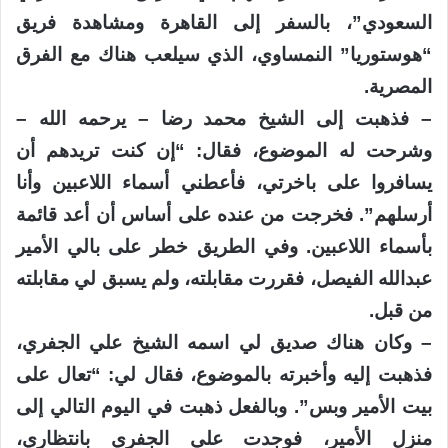
السعودي”، بالسفر إلى القاهرة ومشاهدة فريق
“هوستوريا” النمساوي، الذي سيلعب هناك مع الفرق
المصرية.
– فذهبت إلى الشيخ محمد رضا – يرحمه الله –
وشرحت له الموضوع، فقال: “إن كنت تريدهم أن
يسافروا على باخرتي، فأعطني أسماء اللاعبين وأنا
أرسلهم”. فخرجت من عنده على أساس أن أعد قائمة
بأسماء اللاعبين. وفي الطريق خطر على بالي الأمير
عبدالله الفيصل، فقررت مقابلته، ولم يسبق لي مقابلته
من قبل.
– وكان هناك صديق لي اسمه الشيخ علي الجفري،
فذهبت إليه وأخبرته بالموضوع، فقال لي: “تعال على
بيت الأمير وبس”. وبالفعل ذهبت في اليوم التالي إلى
منزل الأمير، فوجدت علي الجفري بانتظاري،