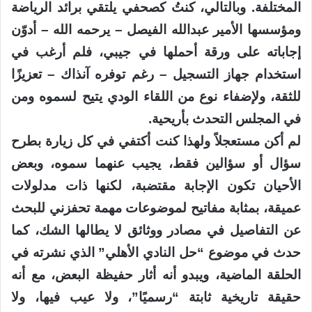
المختلفة. وبالتالي، كنتُ كصحفي يلتقي برائد الرياضة
ومؤسسها الأمير عبدالله الفيصل – يرحمه الله – أدوّن
إجاباته على ورقة أحملها في جيبي، فلم أرغب في
استخدام جهاز التسجيل – رغم توفره آنذاك – تعزيزًا
للثقة، ولإضفاء نوع من اللقاء الودي يتيح لسموه ومن
في المجلس التحدث بأريحية.
لم أكن مستعجلاً ولهذا كنت أكتفي في كل زيارة بطرح
سؤال أو سؤالين فقط، يجيب عنهما سموه، وبعض
الأحيان تكون الإجابة مقتضبة، لكنها ذات مدلولات
عميقة، بمثابة مفاتيح لموضوعات مهمة تحفزني للبحث
عن التفاصيل في مصادر ووثائق لا يطالها الشك، كما
حدث في موضوع “حل النادي الأهلي” الذي نشرته في
الحلقة الماضية، ويبدو أنه أثار حفيظة البعض، مع أنه
حقيقة تاريخية ثابتة “رسميًا”، ولا عيب فيها، ولا