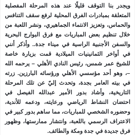
ويجدر بنا التوقف قليلًا عند هذه المرحلة المفصلية
المتعلقة بمبادرات الفرق المحلية لرفع سقف التنافس
والحماس، وتعزيز الانتماء الجماهيري، ونشر اللعبة من
خلال تنظيم بعض المباريات مع فرق البوارج البحرية
والسفن الأجنبية الراسية في ميناء جدة.. وأذكر أنني
في أواخر الثمانينيات الميلادية قمت بزيارة خاصة
للشيخ عمر شمس، رئيس النادي الأهلي – يرحمه الله
–، وهو أحد مؤسسي الأهلي ورؤسائه البارزين. زرته
في بيته العامر بجدة، وتحدث إليّ عن تلك المرحلة
التاريخية، وأشاد بدور الأمير عبدالله الفيصل في
احتضان النشاط الرياضي ورعايته، ودعمه للأندية،
وحضوره الشخصي للمباريات، مما ساهم بدور كبير في
الاعتراف الرسمي باللعبة، وانتشار ممارستها، وظهور
فرق جديدة في جدة ومكة والطائف.