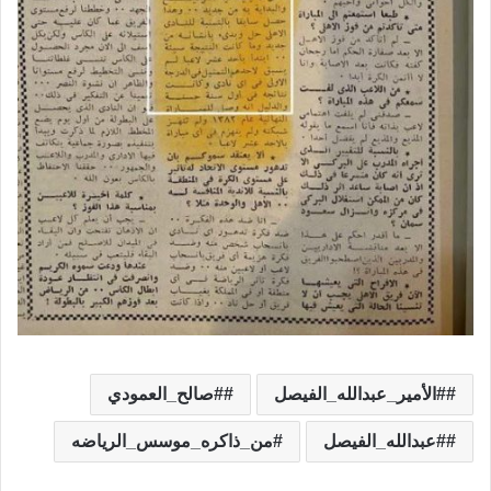
#الأمير_عبدالله_الفيصل
#صالح_العمودي
#عبدالله_الفيصل
‏⁧‫من_ذاكره_موسس_الرياضه‬