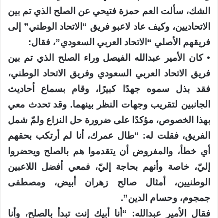
الشك، سألت العم حمزة فتيحي عن الصلح الذي تم بين
الاتحاديين، وكيف عاد لاعبو فريق “الاتحاد الوطني” إلى
فريقهم الأصلي “الاتحاد العربي السعودي”، فقال:
• كان الأمير عبدالله الفيصل وراء الصلح الذي تم بين
فريق الاتحاد العربي السعودي وفريق الاتحاد الوطني،
فقد بذل سموه جهدًا كبيرًا، وقام بسماع أحاديث
الجانبين لتقريب وجهات النظر بينهما. وقد تحدث معي
بهذا الخصوص، مؤكدًا على ضرورة حل النزاع ولمّ شمل
الفريق، فقلت له: “طال عمرك، أنا لم أرتكب بحقهم
أي خطأ، والمفروض أن يتقدموا هم بالصلح ويحضروا
إليّ، خاصة وأنهم بحاجة إليّ، فمعي أفضل اللاعبين
الوطنيين، أمثال صالح زهران أبيض، ومصطفى
جمجوم، وحسام الدين”.
فقال الأمير عبدالله: “أنا أبيك إنت تبدأ بالصلح، وأنا