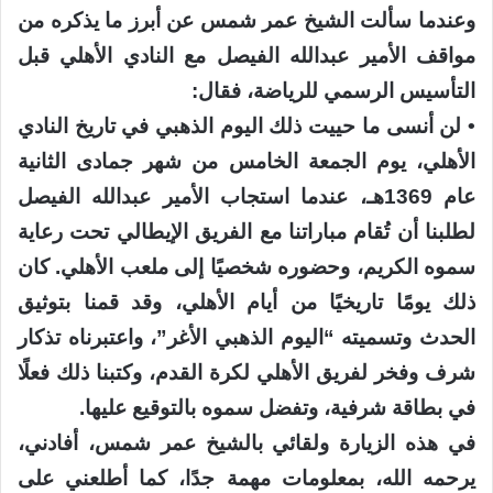
وعندما سألت الشيخ عمر شمس عن أبرز ما يذكره من
مواقف الأمير عبدالله الفيصل مع النادي الأهلي قبل
التأسيس الرسمي للرياضة، فقال:
• لن أنسى ما حييت ذلك اليوم الذهبي في تاريخ النادي
الأهلي، يوم الجمعة الخامس من شهر جمادى الثانية
عام 1369هـ، عندما استجاب الأمير عبدالله الفيصل
لطلبنا أن تُقام مباراتنا مع الفريق الإيطالي تحت رعاية
سموه الكريم، وحضوره شخصيًا إلى ملعب الأهلي. كان
ذلك يومًا تاريخيًا من أيام الأهلي، وقد قمنا بتوثيق
الحدث وتسميته “اليوم الذهبي الأغر”، واعتبرناه تذكار
شرف وفخر لفريق الأهلي لكرة القدم، وكتبنا ذلك فعلًا
في بطاقة شرفية، وتفضل سموه بالتوقيع عليها.
في هذه الزيارة ولقائي بالشيخ عمر شمس، أفادني،
يرحمه الله، بمعلومات مهمة جدًا، كما أطلعني على