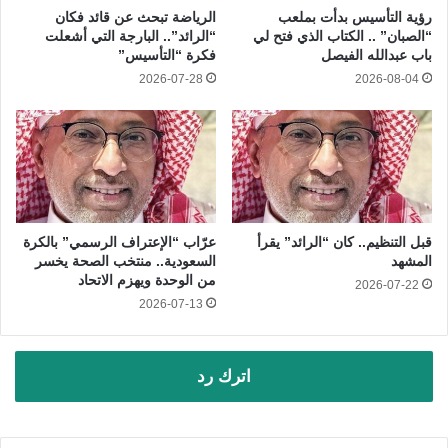
رؤية التأسيس بدأت بملعب
الرياضة تبحث عن قائد فكان
“الصبان” .. الكتاب الذي فتح لي
“الرائد”.. البارجة التي أشعلت
باب عبدالله الفيصل
فكرة “التأسيس”
2026-07-28
2026-08-04
قبل التنظيم.. كان “الرائد” يقرأ
عرّاب “الإعتراف الرسمي” بالكرة
المشهد
السعودية.. منتخب الصحة يخسر
من الوحدة ويهزم الاتحاد
2026-07-22
2026-07-13
اترك رد