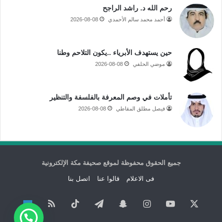
رحم الله د. راشد الراجح
أحمد محمد سالم الأحمدي
2026-08-08
حين يستهدف الأبرياء ..يكون التلاحم وطنا
موضي الحلفي
2026-08-08
تأملات في وصم المعرفة بالفلسفة والتنظير
فيصل مطلق المقاطي
2026-08-08
جميع الحقوق محفوظة لموقع صحيفة مكة الإلكترونية
فى الاعلام
قالوا عنا
اتصل بنا
‫X
‫YouTube
انستقرام
سناب
تيلقرام
‫TikTok
ملخص
نبض