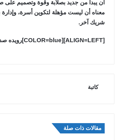
أن يبدأ من جديد بصلابة وقوة وتصميم على ص
معناه أن ليست مؤهلة لتكوين أسرة، وإدارة
شريك آخر.
[ALIGN=LEFT][COLOR=blue]رويده صديقي[/COLOR] مستشارة قانونية[/ALIGN]
كاتبة
مقالات ذات صلة