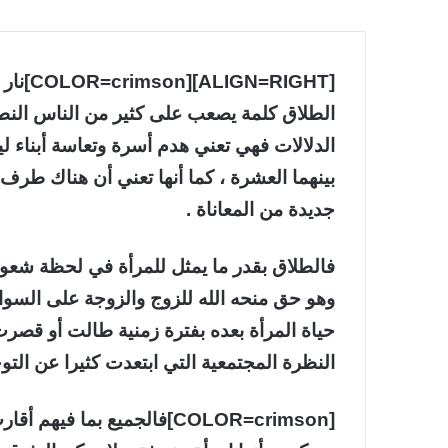
[ALIGN=RIGHT][COLOR=crimson]نار زوجي ولا جنة أهلي[/COLOR][/ALIGN]
الطلاق كلمة يصعب على كثير من الناس النطق
الدلالات فهي تعني هدم أسرة وتعاسة أبناء ل
بينهما العشرة ، كما أنها تعني أن هناك طرف
جديدة من المعاناة .
فالطلاق بقدر ما يمثل للمرأة في لحظة شعور
وهو حق منحه الله للزوج والزوجة على السواء
حياة المرأة بعده بفترة زمنية طالت أو قصر
النظرة المجتمعية التي ابتعدت كثيرا عن الت
[COLOR=crimson]فالجميع بما