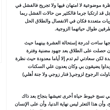
ظرة موضوعية لا امتهان فيها ولا تجريح فالفشل في
رجل قد ارتكبا جرما فالكثير من حالات الفشل ربما
ويات متعددة فكان في الانفصال والطلاق الحل
لطرفين طوال حياتهما الزوجية.
ها ساءت لدرجة إستحالة العشرة بينهما حيث
ن حصلت على الطلاق بعد جهود مضنية وفترة
دة لكن سعادتي لم تدم إلا أياما معدودة حيث نظرة
وبداوا يضيقون بي وكان يعدون علي السكنات
حاولت الرجوع لزوجي( فنار زوجي ولا جنة أهلي)
 في نسج خيوط حياة أخرى تعيشها بنجاح بعد ذاك
وأن هذا التعثر ليس نهاية الدنيا، وأن على الإنسان