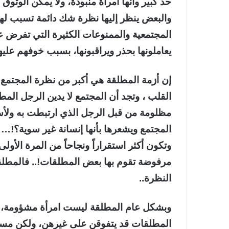
حد كبير وأنها امرأة منبوذة، ولا يمكن الوثوق بها
والبعض ينظر إليها نظرة شك دائمة تسبب لها ن
المجتمعية والممنوعات الكثيرة التي تفرض ع
يعاملونها بحذر ويراقبونها، بسبب خوفهم عليه
إن أزمة المطلقة هي أكبر من نظرة المجتمع 
القلب ، وتجد أن المجتمع لا يدين الرجل المطل
مظلومة من قبل الرجل الذي ارتبطت به ولأس
المجتمع ويشعرها بأنها إنسانة غير سوية؟!…
وتكون أكثر استقراراً ونجاحاً من المرة الأو
مرفوضة تقوم بها بعض المطلقات!.. فالمطلقة 
النظرة..
وبشكل عام المطلقة ليست امرأة مشؤومة، أ
المطلقات قد يتفوقن على غيرهن، ولكن مسألة