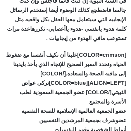
في السنه النبويه إن كنت قائما فاجلس وإن كنت
جالسا فاضطجع كذلك الوضوء أيضا إستخدم الرسائل
الإيجابيه التي سيتعامل معها العقل بكل واقعيه مثل
كلمة هدوء يانفسي -هدوء ياأعصابي- تكررهاعدة مرات
تستوعب مافي الهدوء من إيجابيات .
[COLOR=crimson]علينا أن نكيف أنفسنا مع ضغوط
الحياه ونحدد السير الصحيح للإتجاه الذي يأخذ بايدينا
إلى مافيه الصحة والسعاده.[/COLOR]
[ALIGN=LEFT][COLOR=blue]تركي عواض
الثبيتي[/COLOR] عضو الجمعية السعودية لطب
الأسرة والمجتمع
عضو الجمعية العالمية الإسلامية للصحة النفسيه
عضوشرف بجمعية المرشدين النفسيين
أنماط الشخصية وفهم النفسيات