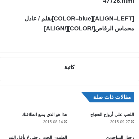
47726.html
[ALIGN=LEFT][COLOR=blue]بقلم / عادل
محماس الرقاص[/COLOR][/ALIGN]
كاتبة
مقالات ذات صلة
اللعب على أرواح الحجاج
هذا هو الذي يمنع انطلاقتك
2015-08-14
2015-09-27
رحيل الساجدين
الطيبون الجدد .. حتى لا يأفل النور