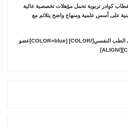
قطاب كوادر تربوية تحمل مؤهلات تخصصية عالية
مبنية على أسس علمية ومنهاج واضح يتلائم مع
[ALIGN=LEFT][COLOR=blue]استشاري الطب النفسي[/COLOR] [COLOR=blue]عضو