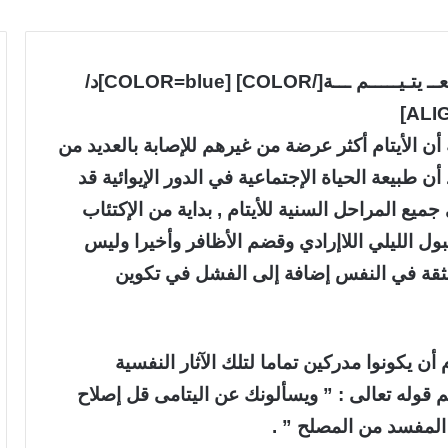
[ALIGN=RIGHT][COLOR=crimson]دمـعــ يتـيـــــم ـــة[/COLOR] [COLOR=blue]د/
أن الأيتام أكثر عرضة من غيرهم للإصابة بالعديد من
ن طبيعة الحياة الإجتماعية في الدور الإيوائية قد
يع المراحل السنية للأيتام , بداية من الإكتئاب
ول الليلي اللاإرادي وقضم الأظافر وأخيرا وليس
 الثقة في النفس إضافة إلى الفشل في تكوين
 أن يكونوا مدركين تماما لتلك الآثار النفسية
م قوله تعالى : ” ويسألونك عن اليتامى قل إصلاح
 المفسد من المصلح ” .