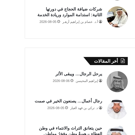
شركات ضيافة الحجاج في دورتها
الثانية: استدامة الموارد وريادة الخدمة
أ.د. عصام بن إبراهيم أزهـر
2026-08-05
أخر المقالات
يرحل الرجال… ويبقى الأثر
إبراهيم المحيسن
2026-08-06
رجال أعمال… يصنعون الخير في صمت
د. تركي بن فهد العيار
2026-08-05
حين يتعانق التراث والانتماء في وطن
العطاء – هويةُ وطن وفخرُ مواطن.