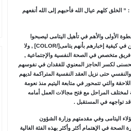
 الخلق كلهم عيال الله فأحبهم إلى الله أنفعهم
فإني أرى أن [COLOR=crimson]الخطوة الأولى والأهم في تأهيل اليتامى ليصبحوا
أعضاء فاعلين ومؤثرين في بناء أوطانهم تكمن في كيفية إخبارهم بأنهم يتامى[/COLOR] , ولا
فريق متخصص في الصحة النفسية والإجتماعية ,
الحسنى لكسر الحاجز المعنوي للفقدان في نفوسهم
 والنفسي حتى نزيل العقد النفسية المتراكمة لديهم
للاحقة والتي تتمحور في متابعة اليتيم منذ نعومة
ة لمختلف المراحل مع فتح مجالات العمل أمامه
قد تواجهه في المستقبل .
لاء اليتامى وفي مقدمتهم وزارة الشؤون
 الصحة في الإهتمام أكثر وأكثر بهذه الفئة الغالية