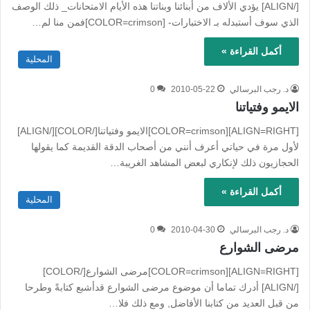
[/ALIGN] يؤدي الألاف من أبنائنا وبناتنا هذه الأيام الامتحانات_ ذلك الوصف
الذي سوف أستبدله بـ الاختبارات- [COLOR=crimson]فمن منا لم…
أكمل القراءة »
المحلية
د. رجب البرسالي
2010-05-22
0
الايمو وفتياتنا
[ALIGN=RIGHT][COLOR=crimson]الايمو وفتياتنا[/COLOR][/ALIGN]
لأول مرة في حياتي أعرف أنني من أصحاب الدقة القديمة كما يقولها
الحجازيون ذلك لإنكاري لبعض المشاهد الغريبة…
أكمل القراءة »
المحلية
د. رجب البرسالي
2010-04-30
0
مرضى الشوارع
[ALIGN=RIGHT][COLOR=crimson]مرضى الشوارع[/COLOR]
[/ALIGN] أدرك تماما أن موضوع مرضى الشوارع قدأشبع كتابةً وطرحا
من قبل العديد من كتابنا الأفاضل, ومع ذلك فلا…