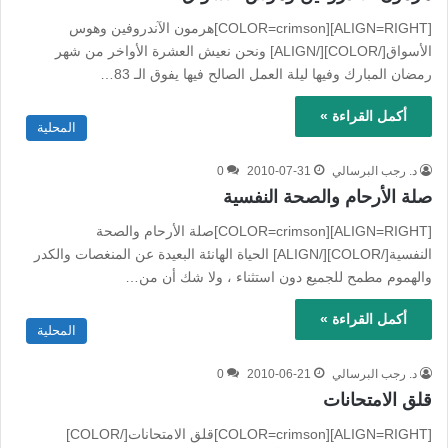
[ALIGN=RIGHT][COLOR=crimson]هرمون الآندروفين وهوس
الأسواق[/COLOR][/ALIGN] ونحن نعيش العشرة الأواخر من شهر
رمضان المبارك وفيها ليلة العمل الصالح فيها يفوق الـ 83…
أكمل القراءة »
المحلية
د. رجب البرسالي
2010-07-31
0
صلة الأرحام والصحة النفسية
[ALIGN=RIGHT][COLOR=crimson]صلة الأرحام والصحة
النفسية[/COLOR][/ALIGN] الحياة الهانئة البعيدة عن المنغصات والكدر
والهموم مطمح للجميع دون استثناء ، ولا شك أن من…
أكمل القراءة »
المحلية
د. رجب البرسالي
2010-06-21
0
قلق الامتحانات
[ALIGN=RIGHT][COLOR=crimson]قلق الامتحانات[/COLOR]