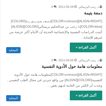
د. رجب البرسالي
2011-05-29
0
دمعة يتيمة
[ALIGN=RIGHT][COLOR=crimson]دمـعــ يتـيـــــم ـــة[/COLOR]
[COLOR=blue]د/ رجب بن عبدالحكيم بريسالي[/COLOR][/ALIGN]
أثبتت الدراسات النفسية والإجتماعية الحديثة أن الأيتام أكثر عرضة من
غيرهم للإصابة…
أكمل القراءة »
المحلية
د. رجب البرسالي
2011-04-05
0
معلومات هامة حول الأدوية النفسية
[ALIGN=RIGHT][COLOR=crimson]معلومات هامة حول الأدوية
النفسية[/COLOR][/ALIGN] من واقع خبرتي في مجال الطب النفسي ,
وجدت أن الكثير من العامة لديهم بعض…
أكمل القراءة »
المحلية