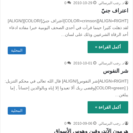
د. رجب البرسالي
2010-10-29
0
اعتراف جنيّ
[ALIGN=RIGHT][COLOR=crimson]اعتراف جنيّ[/COLOR][/ALIGN]
لقد ذهلت كثيرا حينما قرأت في أحدى الصحف اليومية خبرا مفاده ادعاء
أحد الرقاة الشرعيين وذلك على لسان…
أكمل القراءة »
المحلية
د. رجب البرسالي
2010-10-01
0
شر النفوس
[ALIGN=RIGHT]شر النفوس[/ALIGN] قال الله تعالى في محكم التنزيل:
{ [COLOR=green]وقضى ربك ألا تعبدوا إلا إياه وبالوالدين إحساناً , إما
يبلغن…
أكمل القراءة »
المحلية
د. رجب البرسالي
2010-09-06
0
هرمون الآندروفين وهوس الأسواق