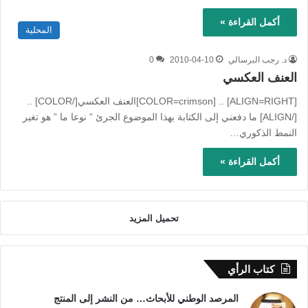
أكمل القراءة »
المحلية
د. رجب البرسالي
2010-04-10
0
العنف العكسي
[ALIGN=RIGHT] .. [COLOR=crimson]العنف العكسي[/COLOR] ..
[/ALIGN] ما دفعني إلى الكتابة بهذا الموضوع الجرئ ” نوعا ما ” هو تغير
النمط الذكوري…
أكمل القراءة »
تحميل المزيد
كتاب الرأي
المرصد الوطني للأبحاث… من النشر إلى المنتج